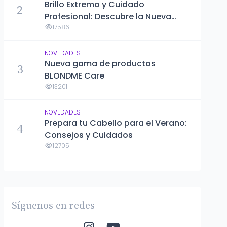
Brillo Extremo y Cuidado
2
Profesional: Descubre la Nueva
Línea Gloss Absolu de Kérastase
17586
NOVEDADES
Nueva gama de productos
3
BLONDME Care
13201
NOVEDADES
Prepara tu Cabello para el Verano:
4
Consejos y Cuidados
12705
Síguenos en redes