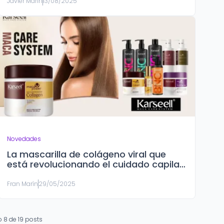
Javier Marín
13/08/2025
Novedades
La mascarilla de colágeno viral que
está revolucionando el cuidado capilar:
Karseell Maca Essence
Fran Marín
29/05/2025
to
8
de
19
posts