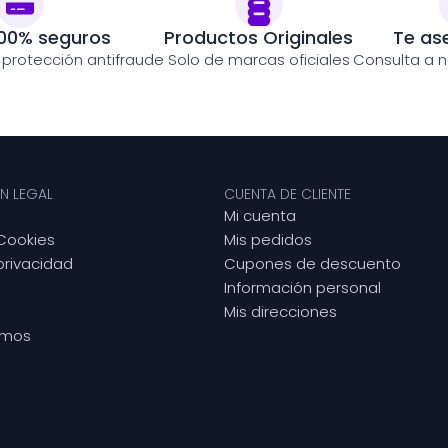
00% seguros
Productos Originales
Te as
y protección antifraude
Solo de marcas oficiales
Consulta a n
N LEGAL
CUENTA DE CLIENTE
Mi cuenta
 Cookies
Mis pedidos
 privacidad
Cupones de descuento
Información personal
Mis direcciones
omos