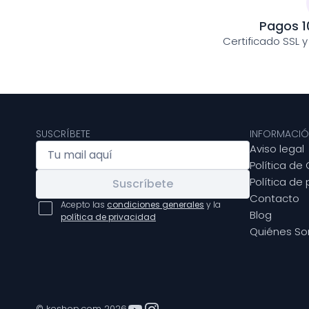
Pagos 1
Certificado SSL 
SUSCRÍBETE
INFORMACIÓ
Aviso legal
Política de
Política de
Suscríbete
Contacto
Acepto las
condiciones generales
y la
Blog
política de privacidad
Quiénes S
© keshop.com 2026