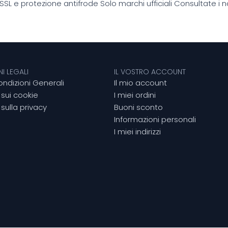
 SSL e protezione antifrode
Solo marchi ufficiali
Consultate i no
I LEGALI
IL VOSTRO ACCOUNT
ondizioni Generali
Il mio account
 sui cookie
I miei ordini
sulla privacy
Buoni sconto
Informazioni personali
I miei indirizzi