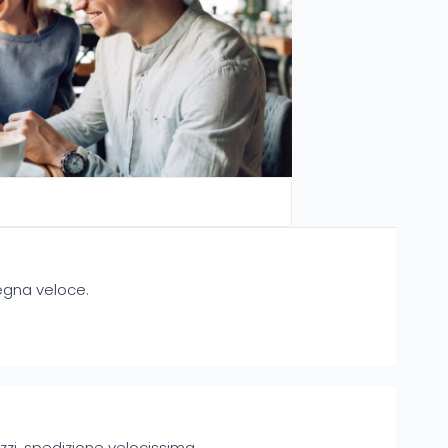
egna veloce.
zzi, spedizione velocissima.