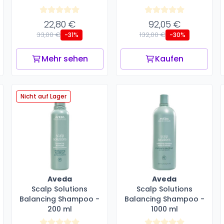
22,80 €
92,05 €
33,00 €
132,00 €
-31%
-30%
Mehr sehen
Kaufen
Nicht auf Lager
Aveda
Aveda
Scalp Solutions
Scalp Solutions
Balancing Shampoo -
Balancing Shampoo -
200 ml
1000 ml