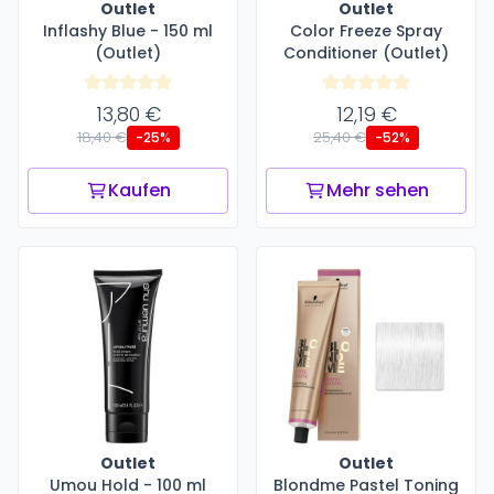
Outlet
Outlet
Inflashy Blue - 150 ml
Color Freeze Spray
(Outlet)
Conditioner (Outlet)
13,80 €
12,19 €
18,40 €
25,40 €
-25%
-52%
Kaufen
Mehr sehen
Outlet
Outlet
Umou Hold - 100 ml
Blondme Pastel Toning