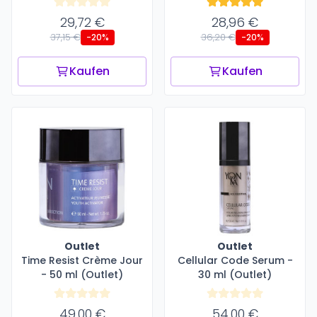
29,72 €
28,96 €
37,15 €
36,20 €
-20%
-20%
Kaufen
Kaufen
Outlet
Outlet
Time Resist Crème Jour
Cellular Code Serum -
- 50 ml (Outlet)
30 ml (Outlet)
49,00 €
54,00 €