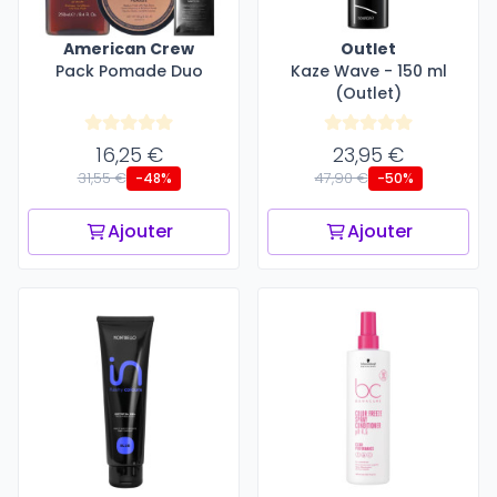
American Crew
Outlet
Pack Pomade Duo
Kaze Wave - 150 ml
(Outlet)
16,25 €
23,95 €
31,55 €
47,90 €
-48%
-50%
Ajouter
Ajouter