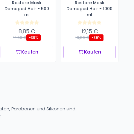
Restore Mask
Restore Mask
Damaged Hair - 500
Damaged Hair - 1000
ml
ml
8,85 €
12,15 €
14,50 €
19,90 €
-39%
-39%
Kaufen
Kaufen
faten, Parabenen und Silikonen sind.
.