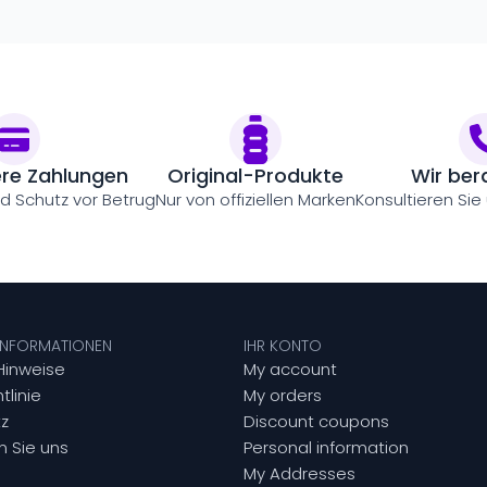
ere Zahlungen
Original-Produkte
Wir ber
nd Schutz vor Betrug
Nur von offiziellen Marken
Konsultieren Sie
 INFORMATIONEN
IHR KONTO
Hinweise
My account
tlinie
My orders
z
Discount coupons
n Sie uns
Personal information
My Addresses