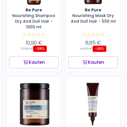
Be Pure
Be Pure
Nourishing Shampoo
Nourishing Mask Dry
Dry And Dull Hair -
And Dull Hair - 500 ml
1000 ml
10,90 €
8,85 €
17,90 €
14,50 €
-39%
-39%
Kaufen
Kaufen