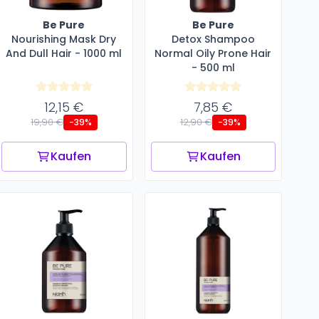
Be Pure
Be Pure
Nourishing Mask Dry
Detox Shampoo
And Dull Hair - 1000 ml
Normal Oily Prone Hair
- 500 ml
12,15 €
7,85 €
19,90 €
12,90 €
-39%
-39%
Kaufen
Kaufen