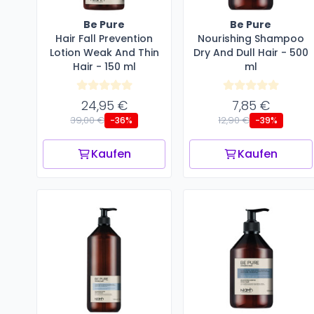
Be Pure
Be Pure
Hair Fall Prevention
Nourishing Shampoo
Lotion Weak And Thin
Dry And Dull Hair - 500
Hair - 150 ml
ml
24,95 €
7,85 €
39,00 €
12,90 €
-36%
-39%
Kaufen
Kaufen