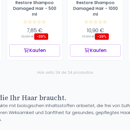
Restore Shampoo
Restore Shampoo
Damaged Hair - 500
Damaged Hair - 1000
ml
ml
7,85 €
10,90 €
12,90 €
17,90 €
-39%
-39%
Kaufen
Kaufen
Has visto 24 de 24 productos
die Ihr Haar braucht.
kte mit biologischen Inhaltsstoffen anbietet, die frei von Sul
eren Wirksamkeit und Sanftheit für gesundes, gepflegtes Haar
.