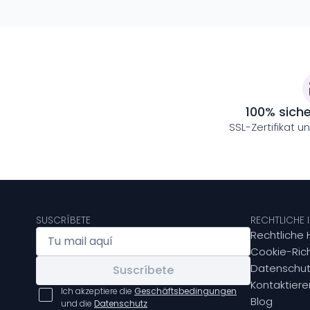
100% sich
SSL-Zertifikat u
SUSCRÍBETE
RECHTLICHE
Rechtliche 
Cookie-Rich
Datenschut
Suscríbete
Kontaktiere
Ich akzeptiere die
Geschäftsbedingungen
Blog
und die
Datenschutz