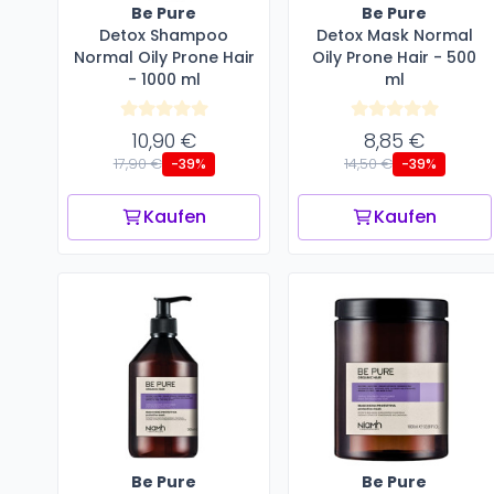
Be Pure
Be Pure
Detox Shampoo
Detox Mask Normal
Normal Oily Prone Hair
Oily Prone Hair - 500
- 1000 ml
ml
10,90 €
8,85 €
17,90 €
14,50 €
-39%
-39%
Kaufen
Kaufen
Be Pure
Be Pure