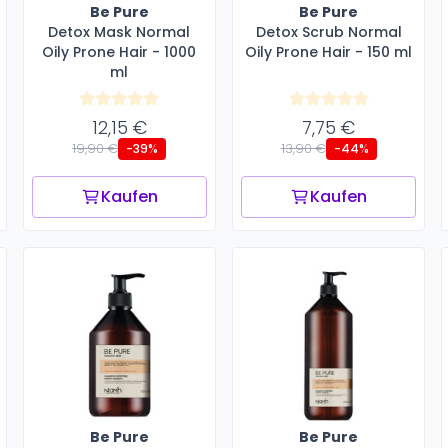
Be Pure
Be Pure
Detox Mask Normal
Detox Scrub Normal
Oily Prone Hair - 1000
Oily Prone Hair - 150 ml
ml
12,15 €
7,75 €
19,90 €
13,90 €
-39%
-44%
Kaufen
Kaufen
Be Pure
Be Pure