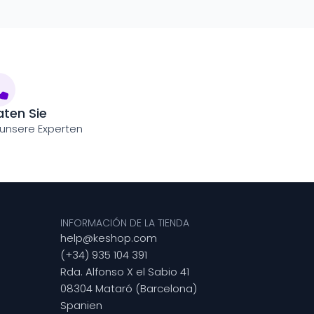
aten Sie
 unsere Experten
INFORMACIÓN DE LA TIENDA
help@keshop.com
(+34) 935 104 391
Rda. Alfonso X el Sabio 41
08304 Mataró (Barcelona)
Spanien