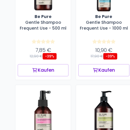
Be Pure
Be Pure
Gentle Shampoo
Gentle Shampoo
Frequent Use - 500 ml
Frequent Use - 1000 ml
7,85 €
10,90 €
12,90 €
17,90 €
-39%
-39%
Kaufen
Kaufen