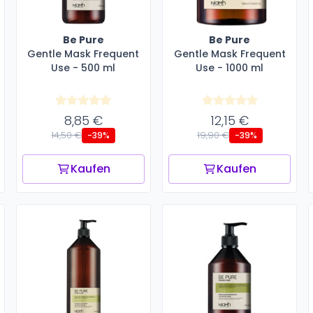
Be Pure
Be Pure
Gentle Mask Frequent
Gentle Mask Frequent
Use - 500 ml
Use - 1000 ml
8,85 €
12,15 €
14,50 €
19,90 €
-39%
-39%
Kaufen
Kaufen