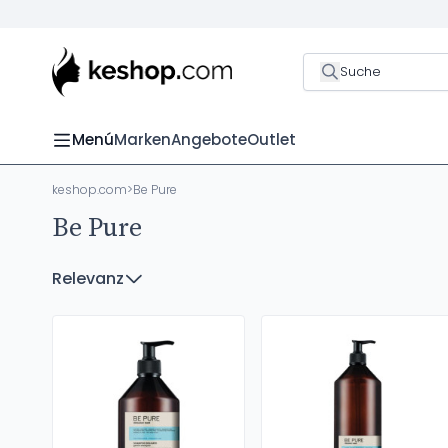
Suche
Menú
Marken
Angebote
Outlet
keshop.com
>
Be Pure
Be Pure
Relevanz