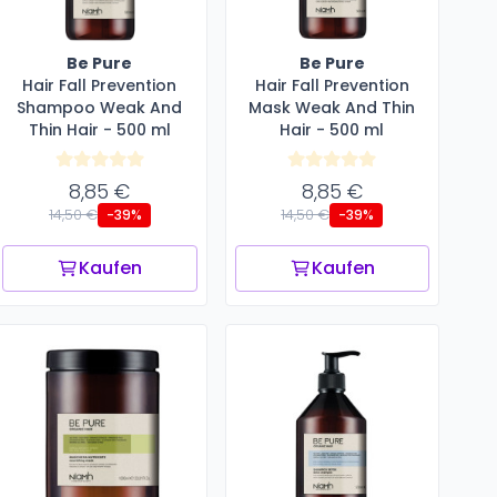
Be Pure
Be Pure
Hair Fall Prevention
Hair Fall Prevention
Shampoo Weak And
Mask Weak And Thin
Thin Hair - 500 ml
Hair - 500 ml
8,85 €
8,85 €
14,50 €
14,50 €
-39%
-39%
Kaufen
Kaufen