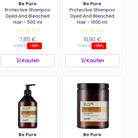
Be Pure
Be Pure
Protective Shampoo
Protective Shampoo
Dyed And Bleached
Dyed And Bleached
Hair - 500 ml
Hair - 1000 ml
7,85 €
10,90 €
12,90 €
17,90 €
-39%
-39%
Kaufen
Kaufen
Be Pure
Be Pure