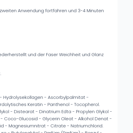
er zweiten Anwendung fortfahren und 3-4 Minuten
ederherstellt und der Faser Weichheit und Glanz
.
 Hydrolysekollagen - Ascorbylpalmitat -
rdolytisches Keratin - Panthenol - Tocopherol.
ykol - Distearat - Dinatrium Edta - Propylen Glykol -
- Coco-Glucosid - Glycerin Oleat - Alkohol Denat -
d - Magnesiumnitrat - Citrate - Natriumchlorid.
re - Butylenglykol - Parfüm (Parfüm) - Benzyl -