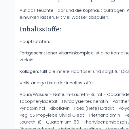
Auf das feuchte Haar und die Kopfhaut auftragen. W
einwirken lassen. Mit viel Wasser abspülen.
Inhaltsstoffe:
Hauptzutaten:
Fortgeschrittener Vitaminkomplex:
ist eine Kombin
verleiht.
Kollagen:
füllt die innere Haarfaser und sorgt für D
Vollständige Liste der Inhaltsstoffe:
Aqua/Wasser - Natrium-Laureth-Sulfat - Cocamided
Tocopherylacetat - Hyrdolysiertes Keratin - Panthe
Pyridoxin hcl - Riboflavin - Faex (Hefe) Extrakt - Po
Peg-55 Propylebe Glykol Oleat - Triethanolamin - P
Laureth-10 - Quaternium-80 - Phenylbenzimidazolsulf
Phenosyethanol - Methylisothiazolinon - Methylchlo