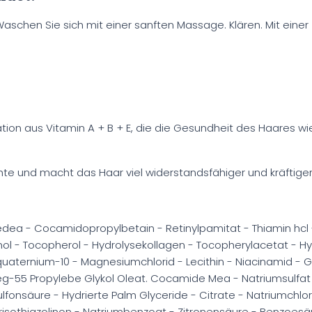
aschen Sie sich mit einer sanften Massage. Klären. Mit ein
ation aus Vitamin A + B + E, die die Gesundheit des Haares wi
ichte und macht das Haar viel widerstandsfähiger und kräftiger
ea - Cocamidopropylbetain - Retinylpamitat - Thiamin hcl -
nol - Tocopherol - Hydrolysekollagen - Tocopherylacetat - Hy
lyquaternium-10 - Magnesiumchlorid - Lecithin - Niacinamid - Gl
eg-55 Propylebe Glykol Oleat. Cocamide Mea - Natriumsulfat 
onsäure - Hydrierte Palm Glyceride - Citrate - Natriumchlori
risothiazolinon - Natriumbenzoat - Zitronensäure - Benzoesäu