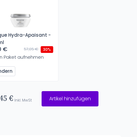
ue Hydra-Apaisant -
ml
0 €
57,05 €
30%
In Paket aufnehmen
ndern
45 €
Artikel hinzufügen
Inkl. MwSt