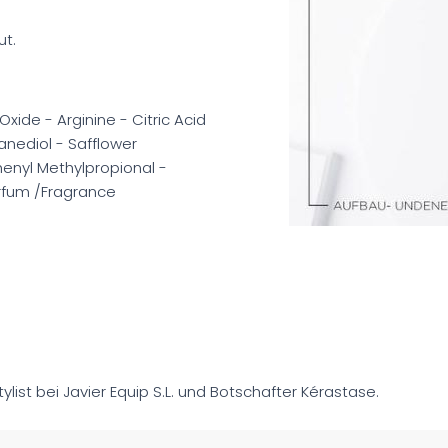
ut.
xide - Arginine - Citric Acid
nediol - Safflower
enyl Methylpropional -
Parfum /Fragrance
tylist bei Javier Equip S.L. und Botschafter Kérastase.