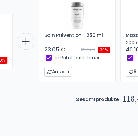
Bain Prévention - 250 ml
Masq
200 
23,05 €
40,1
32,75 €
30%
In Paket aufnehmen
0%
Ändern
Ä
118,
Gesamtprodukte