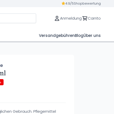
4.9/5
Shopbewertung
Anmeldung
Carrito
Versandgebühren
Blog
Über uns
ue
 ml
%
glichen Gebrauch. Pflegemittel