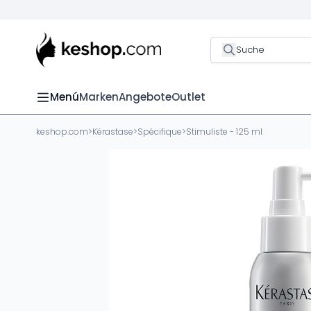
Suche
Menú
Marken
Angebote
Outlet
keshop.com
>
Kérastase
>
Spécifique
>
Stimuliste - 125 ml