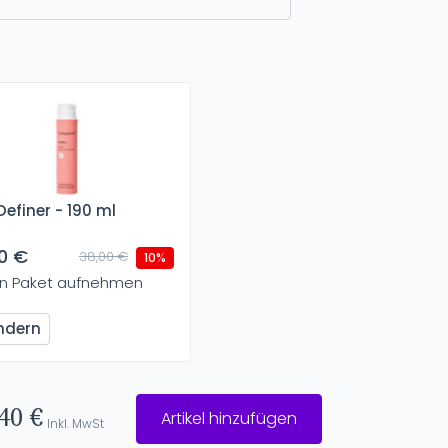
Definer - 190 ml
0 €
38,00 €
10%
In Paket aufnehmen
ndern
40 €
Artikel hinzufügen
Inkl. MwSt