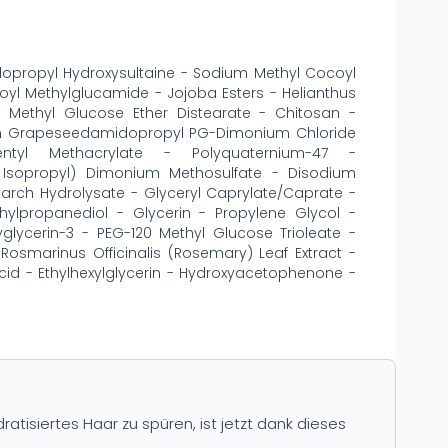
opropyl Hydroxysultaine - Sodium Methyl Cocoyl
royl Methylglucamide - Jojoba Esters - Helianthus
 Methyl Glucose Ether Distearate - Chitosan -
um Grapeseedamidopropyl PG-Dimonium Chloride
tyl Methacrylate - Polyquaternium-47 -
yl Isopropyl) Dimonium Methosulfate - Disodium
tarch Hydrolysate - Glyceryl Caprylate/Caprate -
hylpropanediol - Glycerin - Propylene Glycol -
glycerin-3 - PEG-120 Methyl Glucose Trioleate -
Rosmarinus Officinalis (Rosemary) Leaf Extract -
Acid - Ethylhexylglycerin - Hydroxyacetophenone -
atisiertes Haar zu spüren, ist jetzt dank dieses