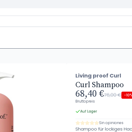
Living proof Curl
Curl Shampoo
68,40 €
76,00 €
-10
Bruttopreis
Auf Lager
Sin opiniones
Shampoo für lockiges Haa