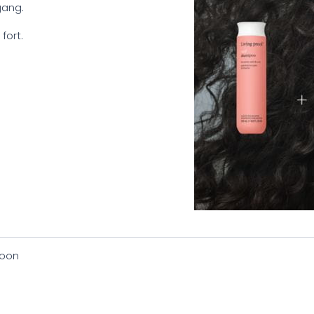
gang.
fort.
oon