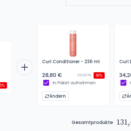
Curl Conditioner - 236 ml
Curl 
28,80 €
34,2
32,00 €
10%
In Paket aufnehmen
10%
Ändern
Ä
131,
Gesamtprodukte