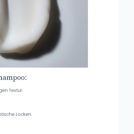
Shampoo:
en Textur.
stische Locken.