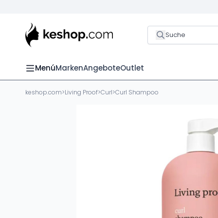
Suche
Menú
Marken
Angebote
Outlet
keshop.com
>
Living Proof
>
Curl
>
Curl Shampoo