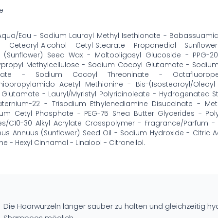
e
Aqua/Eau - Sodium Lauroyl Methyl Isethionate - Babassuamid
 - Cetearyl Alcohol - Cetyl Stearate - Propanediol - Sunflowe
 (Sunflower) Seed Wax - Maltooligosyl Glucoside - PPG-20
ypropyl Methylcellulose - Sodium Cocoyl Glutamate - Sodi
hate - Sodium Cocoyl Threoninate - Octafluoropen
thiopropylamido Acetyl Methionine - Bis-(Isostearoyl/Oleo
Glutamate - Lauryl/Myristyl Polyricinoleate - Hydrogenated S
aternium-22 - Trisodium Ethylenediamine Disuccinate - Met
ium Cetyl Phosphate - PEG-75 Shea Butter Glycerides - Poly
es/C10-30 Alkyl Acrylate Crosspolymer - Fragrance/Parfum - 
hus Annuus (Sunflower) Seed Oil - Sodium Hydroxide - Citric 
e - Hexyl Cinnamal - Linalool - Citronellol.
Die Haarwurzeln länger sauber zu halten und gleichzeitig hydr
Shampoos möglich.