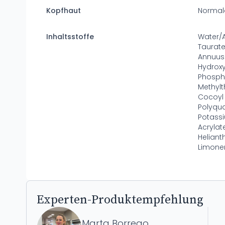
Kopfhaut
Normal
Inhaltsstoffe
Water/
Taurate
Annuus
Hydrox
Phosp
Methyl
Cocoyl 
Polyqu
Potass
Acrylat
Heliant
Limonen
Experten-Produktempfehlung
Marta Borrego