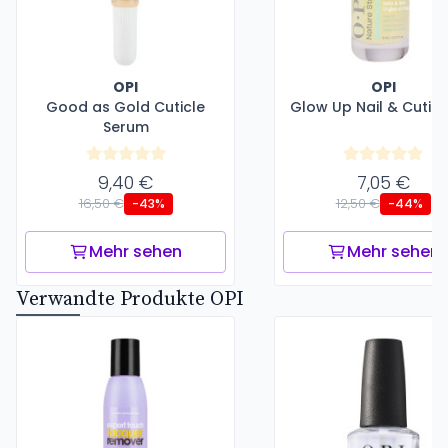
OPI
OPI
Good as Gold Cuticle
Glow Up Nail & Cuticle
Serum
9,40 €
7,05 €
16,50 €
12,50 €
-43%
-44%
Mehr sehen
Mehr sehen
Verwandte Produkte OPI