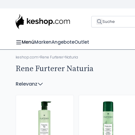
Suche
Menú
Marken
Angebote
Outlet
keshop.com
>
Rene Furterer
>
Naturia
Rene Furterer Naturia
Relevanz