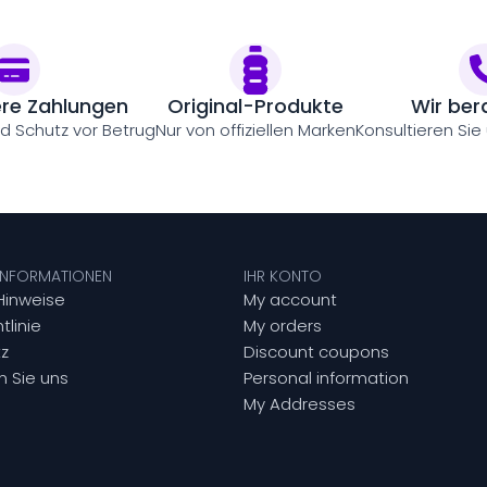
ere Zahlungen
Original-Produkte
Wir ber
nd Schutz vor Betrug
Nur von offiziellen Marken
Konsultieren Sie
 INFORMATIONEN
IHR KONTO
Hinweise
My account
tlinie
My orders
z
Discount coupons
n Sie uns
Personal information
My Addresses