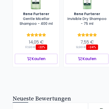
Rene Furterer
Rene Furterer
Gentle Micellar
Invisible Dry Shampoo
Shampoo - 400 ml
- 75 ml
14,05 €
7,55 €
17,90 €
9,90 €
-22%
-24%
Kaufen
Kaufen
Neueste Bewertungen