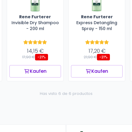
Rene Furterer
Rene Furterer
Invisible Dry Shampoo
Express Detangling
- 200 ml
Spray - 150 ml
14,15 €
17,20 €
17,90 €
21,90 €
-21%
-21%
Kaufen
Kaufen
Has visto 6 de 6 productos