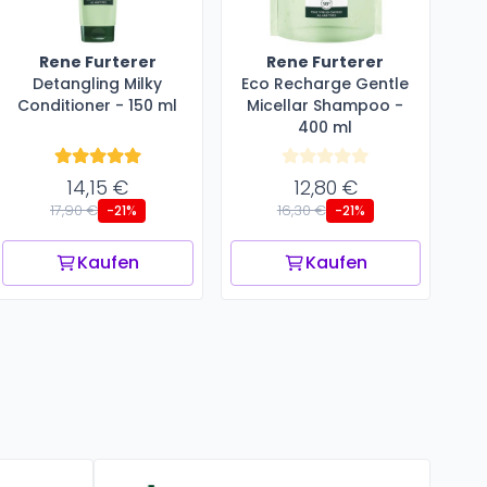
Rene Furterer
Rene Furterer
Detangling Milky
Eco Recharge Gentle
Conditioner - 150 ml
Micellar Shampoo -
400 ml
14,15 €
12,80 €
17,90 €
16,30 €
-21%
-21%
Kaufen
Kaufen