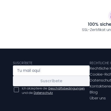
100% sich
SSL-Zertifikat u
SUSCRÍBETE
RECHTLICHE
Rechtliche 
Cookie-Rich
Datenschut
Suscríbete
Kontaktiere
Ich akzeptiere die
Geschäftsbedingungen
Blog
und die
Datenschutz
Über uns