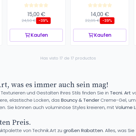
15,00 €
14,00 €
24,50 €
22,85 €
-39%
-39%
Kaufen
Kaufen
Has visto 17 de 17 productos
Art, was es immer auch sein mag!
Texturieren und Gestalten Ihres Stils finden Sie in
Tecni. Art
vo
kere, elastische Locken, das
Bouncy & Tender
Creme-Gel, um I
ren. Sie können auch voluminöse Styles kreieren, mit
Volume Li
en Preis.
ktpalette von Technik.Art zu
großen Rabatten
. Alles, was Si