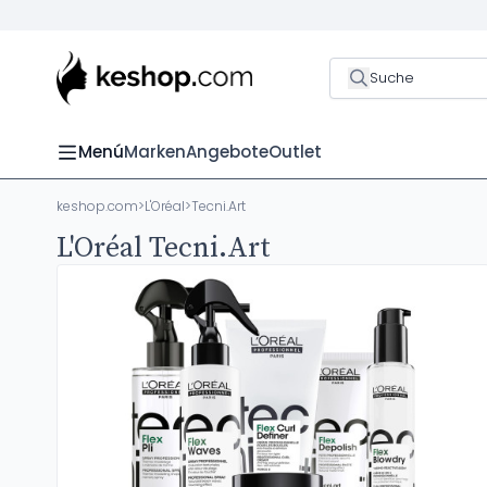
Suche
Menú
Marken
Angebote
Outlet
keshop.com
>
L'Oréal
>
Tecni.Art
L'Oréal Tecni.Art