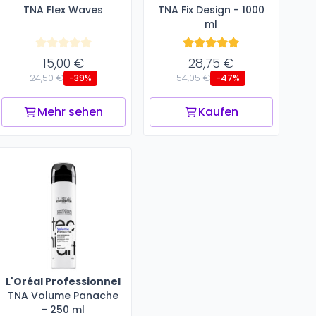
TNA Flex Waves
TNA Fix Design - 1000
ml
15,00 €
28,75 €
24,50 €
54,05 €
-39%
-47%
Mehr sehen
Kaufen
L'Oréal Professionnel
TNA Volume Panache
- 250 ml