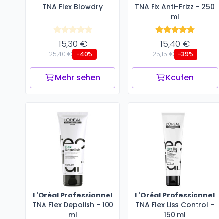
TNA Flex Blowdry
TNA Fix Anti-Frizz - 250
ml
15,30 €
15,40 €
25,40 €
25,15 €
-40%
-39%
Mehr sehen
Kaufen
L'Oréal Professionnel
L'Oréal Professionnel
TNA Flex Depolish - 100
TNA Flex Liss Control -
ml
150 ml