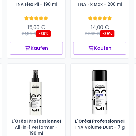
TNA Flex Pli - 190 ml
TNA Fix Max - 200 ml
15,00 €
14,00 €
24,50 €
22,85 €
-39%
-39%
Kaufen
Kaufen
L'Oréal Professionnel
L'Oréal Professionnel
All-in-1 Performer -
TNA Volume Dust - 7 g
190 ml