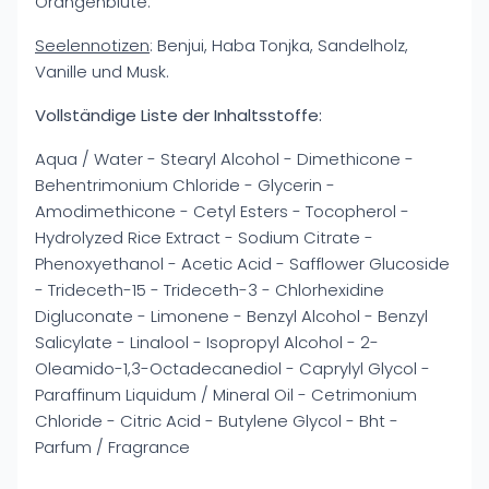
Orangenblüte.
Seelennotizen
: Benjui, Haba Tonjka, Sandelholz,
Vanille und Musk.
Vollständige Liste der Inhaltsstoffe:
Aqua / Water - Stearyl Alcohol - Dimethicone -
Behentrimonium Chloride - Glycerin -
Amodimethicone - Cetyl Esters - Tocopherol -
Hydrolyzed Rice Extract - Sodium Citrate -
Phenoxyethanol - Acetic Acid - Safflower Glucoside
- Trideceth-15 - Trideceth-3 - Chlorhexidine
Digluconate - Limonene - Benzyl Alcohol - Benzyl
Salicylate - Linalool - Isopropyl Alcohol - 2-
Oleamido-1,3-Octadecanediol - Caprylyl Glycol -
Paraffinum Liquidum / Mineral Oil - Cetrimonium
Chloride - Citric Acid - Butylene Glycol - Bht -
Parfum / Fragrance