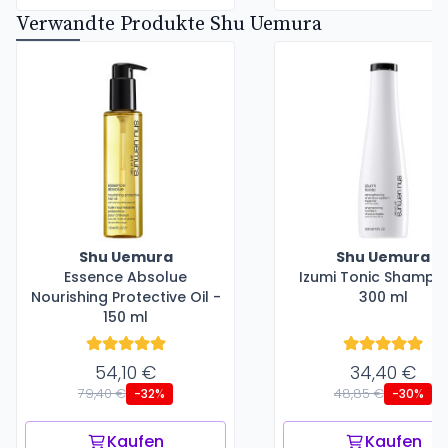
Verwandte Produkte Shu Uemura
Shu Uemura
Shu Uemura
Essence Absolue
Izumi Tonic Shampo
Nourishing Protective Oil -
300 ml
150 ml
54,10 €
34,40 €
79,40 €
48,85 €
-32%
-30%
Kaufen
Kaufen