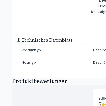
Dee
Hoc
feuchti
Technisches Datenblatt
Produkttyp
Behand
Haartyp
Beschäd
Produktbewertungen
Zus
5