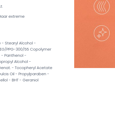
z.
 Haar extreme
- Stearyl Alcohol -
 PEG/PPG-300/55 Copolymer
 - Panthenol -
opropyl Alcohol -
Denat. - Tocopheryl Acetate
lcis Oil - Propylparaben -
ellol - BHT - Geraniol