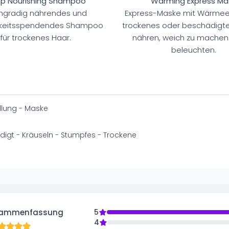
p Nourishing Shampoo
Warming Express Ma
hgradig nährendes und
Express-Maske mit Wärmee
gkeitsspendendes Shampoo
trockenes oder beschädigte
für trockenes Haar.
nähren, weich zu machen
beleuchten.
lung - Maske
igt - Kräuseln - Stumpfes - Trockene
ammenfassung
5
4