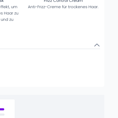
sk
Frizz Control Cream
ffekt, um
Anti-Frizz-Creme für trockenes Haar.
s Haar zu
 und zu