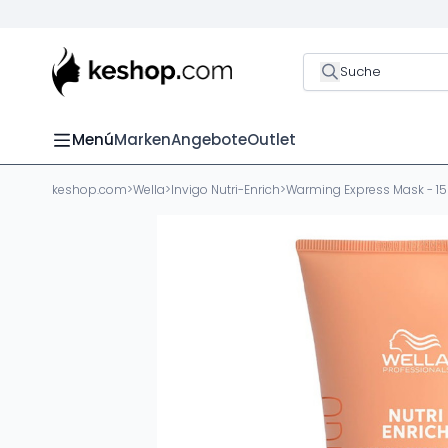
Suche
Menú
Marken
Angebote
Outlet
keshop.com
>
Wella
>
Invigo Nutri-Enrich
>
Warming Express Mask - 1