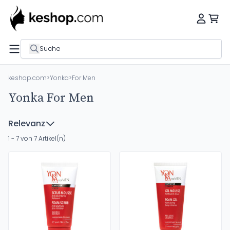
Suche
keshop.com
>
Yonka
>
For Men
Yonka For Men
Relevanz
1 - 7 von 7 Artikel(n)