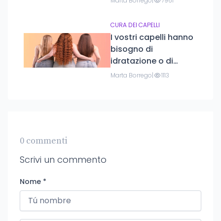
Marta Borrego
|
7961
CURA DEI CAPELLI
I vostri capelli hanno
bisogno di
idratazione o di
riparazione? Scoprite
Marta Borrego
|
1113
come capire di cosa
hanno davvero
bisogno.
0 commenti
Scrivi un commento
Nome *