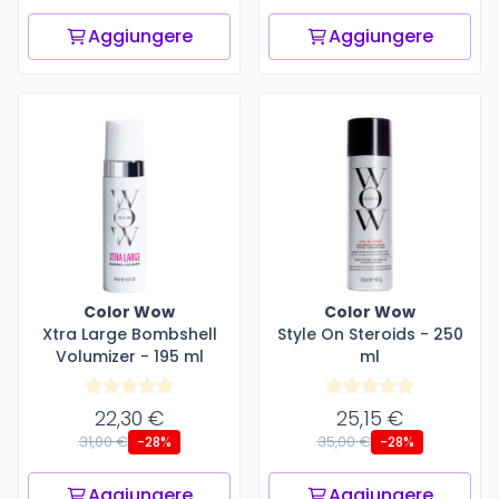
Aggiungere
Aggiungere
Color Wow
Color Wow
Xtra Large Bombshell
Style On Steroids - 250
Volumizer - 195 ml
ml
22,30 €
25,15 €
31,00 €
35,00 €
-28%
-28%
Aggiungere
Aggiungere