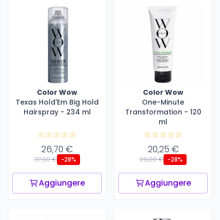
Color Wow
Color Wow
Texas Hold'Em Big Hold
One-Minute
Hairspray - 234 ml
Transformation - 120
ml
26,70 €
20,25 €
37,00 €
28,00 €
-28%
-28%
Aggiungere
Aggiungere