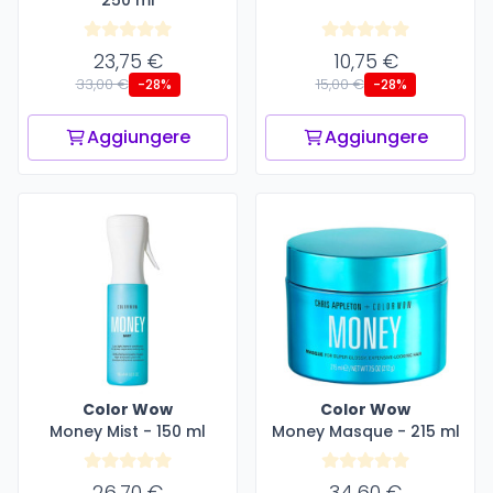
250 ml
23,75 €
10,75 €
33,00 €
15,00 €
-28%
-28%
Aggiungere
Aggiungere
Color Wow
Color Wow
Money Mist - 150 ml
Money Masque - 215 ml
26,70 €
34,60 €