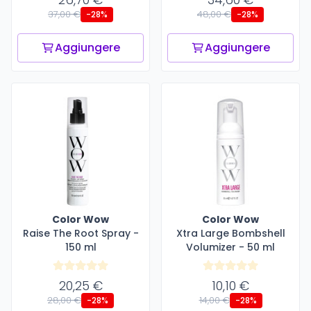
37,00 €
48,00 €
-28%
-28%
Aggiungere
Aggiungere
Color Wow
Color Wow
Raise The Root Spray -
Xtra Large Bombshell
150 ml
Volumizer - 50 ml
20,25 €
10,10 €
28,00 €
14,00 €
-28%
-28%