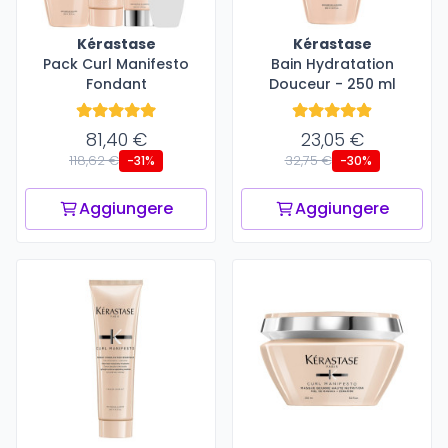
Kérastase
Kérastase
Pack Curl Manifesto
Bain Hydratation
Fondant
Douceur - 250 ml
81,40 €
23,05 €
118,62 €
32,75 €
-31%
-30%
Aggiungere
Aggiungere