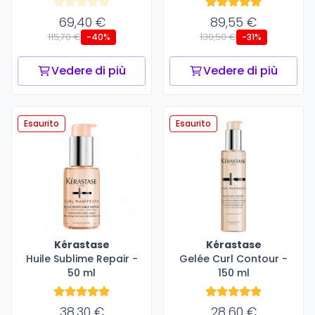
69,40 €
89,55 €
115,70 €
130,50 €
-40%
-31%
Vedere di più
Vedere di più
Esaurito
Esaurito
Kérastase
Kérastase
Huile Sublime Repair -
Gelée Curl Contour -
50 ml
150 ml
38,30 €
28,60 €