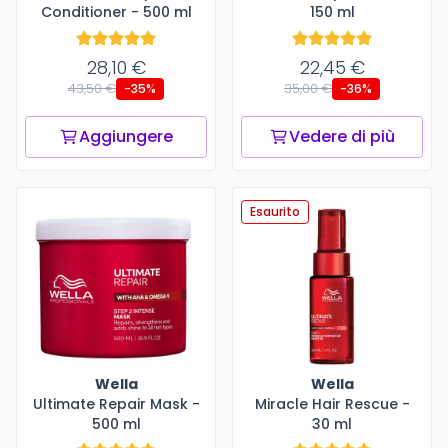
Conditioner - 500 ml
150 ml
28,10 €
22,45 €
43,50 €
35,00 €
-35%
-36%
Aggiungere
Vedere di più
Esaurito
Wella
Wella
Ultimate Repair Mask -
Miracle Hair Rescue -
500 ml
30 ml