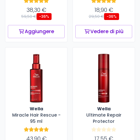
38,30 €
18,90 €
59,50 €
29,50 €
-36%
-36%
Aggiungere
Vedere di più
Wella
Wella
Miracle Hair Rescue -
Ultimate Repair
95 ml
Protector
43,90 €
17,55 €