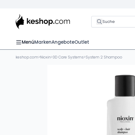
Suche
Menú
Marken
Angebote
Outlet
keshop.com
>
Nioxin
>
3D Care Systems
>
System 2 Shampoo