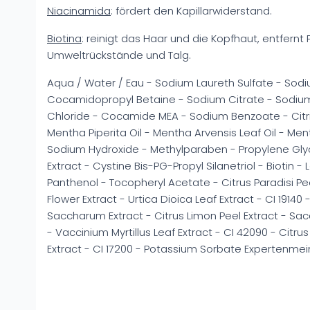
Niacinamida
: fördert den Kapillarwiderstand.
Biotina
: reinigt das Haar und die Kopfhaut, entfernt
Umweltrückstände und Talg.
Aqua / Water / Eau - Sodium Laureth Sulfate - Sodiu
Cocamidopropyl Betaine - Sodium Citrate - Sodiu
Chloride - Cocamide MEA - Sodium Benzoate - Citric 
Mentha Piperita Oil - Mentha Arvensis Leaf Oil - Me
Sodium Hydroxide - Methylparaben - Propylene Glyc
Extract - Cystine Bis-PG-Propyl Silanetriol - Biotin -
Panthenol - Tocopheryl Acetate - Citrus Paradisi Pe
Flower Extract - Urtica Dioica Leaf Extract - CI 19140 
Saccharum Extract - Citrus Limon Peel Extract - Sa
- Vaccinium Myrtillus Leaf Extract - CI 42090 - Citrus
Extract - CI 17200 - Potassium Sorbate Expertenmei