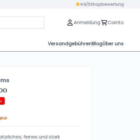
4.9/5
Shopbewertung
Anmeldung
Carrito
Versandgebühren
Blog
Über uns
ems
oo
%
gbar
ürliches, feines und stark