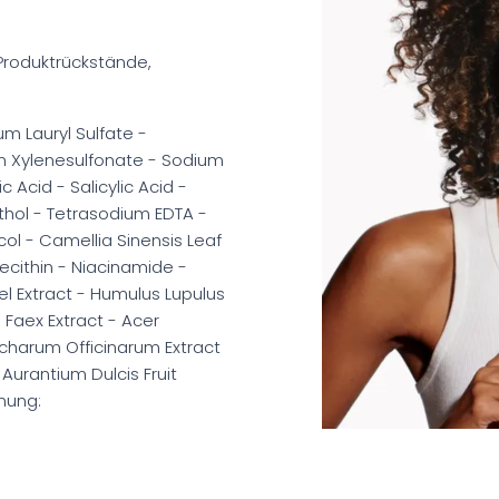
 Produktrückstände,
m Lauryl Sulfate -
m Xylenesulfonate - Sodium
Acid - Salicylic Acid -
nthol - Tetrasodium EDTA -
ol - Camellia Sinensis Leaf
 Lecithin - Niacinamide -
el Extract - Humulus Lupulus
- Faex Extract - Acer
ccharum Officinarum Extract
 Aurantium Dulcis Fruit
nung: