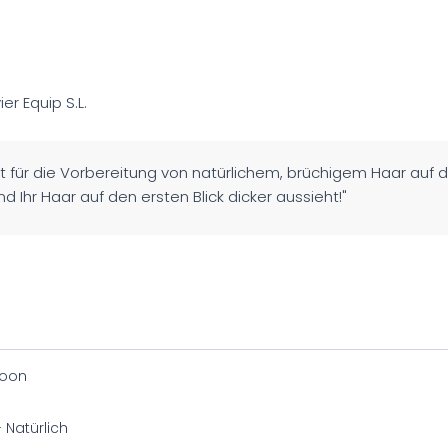
vier Equip S.L.
t für die Vorbereitung von natürlichem, brüchigem Haar au
end Ihr Haar auf den ersten Blick dicker aussieht!"
oon
- Natürlich