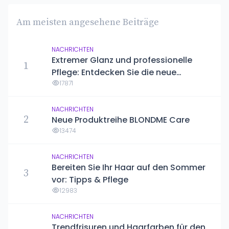
Am meisten angesehene Beiträge
NACHRICHTEN
Extremer Glanz und professionelle
1
Pflege: Entdecken Sie die neue
Kérastase Gloss Absolu Linie
17871
NACHRICHTEN
2
Neue Produktreihe BLONDME Care
13474
NACHRICHTEN
Bereiten Sie Ihr Haar auf den Sommer
3
vor: Tipps & Pflege
12983
NACHRICHTEN
Trendfrisuren und Haarfarben für den