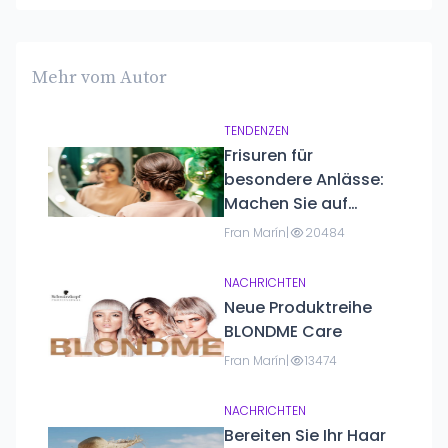
Mehr vom Autor
TENDENZEN
Frisuren für
besondere Anlässe:
Machen Sie auf
Hochzeiten, Partys
Fran Marín
|
20484
und formellen
Veranstaltungen eine
NACHRICHTEN
gute Figur.
Neue Produktreihe
BLONDME Care
Fran Marín
|
13474
NACHRICHTEN
Bereiten Sie Ihr Haar