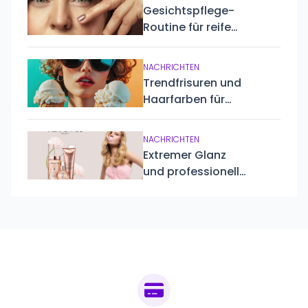
gesunde,
Gesichtspflege-
hydratisierte und
Routine für reife
geschützte Haut
Haut
NACHRICHTEN
Trendfrisuren und
Haarfarben für
den Sommer 2025
NACHRICHTEN
Extremer Glanz
und professionelle
Pflege: Entdecken
Sie die neue
Kérastase Gloss
Absolu Linie