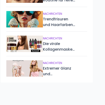
Routine für reife
Haut
NACHRICHTEN
Trendfrisuren
und Haarfarben
für den Sommer
2025
NACHRICHTEN
Die virale
Kollagenmaske,
die die
Haarpflege
NACHRICHTEN
revolutioniert:
Extremer Glanz
Karseell Maca
und
Essence
professionelle
Pflege:
Entdecken Sie
die neue
Kérastase Gloss