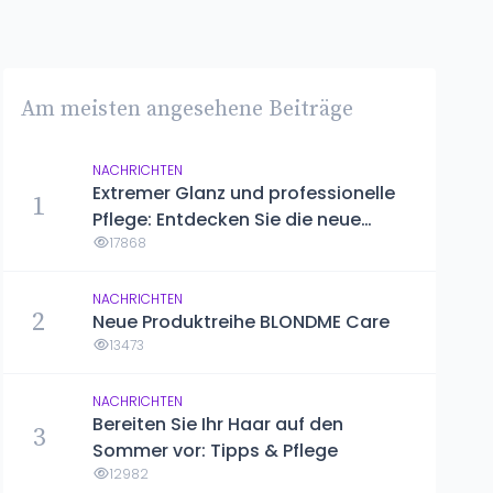
Am meisten angesehene Beiträge
NACHRICHTEN
Extremer Glanz und professionelle
1
Pflege: Entdecken Sie die neue
Kérastase Gloss Absolu Linie
17868
NACHRICHTEN
2
Neue Produktreihe BLONDME Care
13473
NACHRICHTEN
Bereiten Sie Ihr Haar auf den
3
Sommer vor: Tipps & Pflege
12982