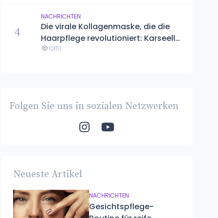
NACHRICHTEN
Die virale Kollagenmaske, die die
4
Haarpflege revolutioniert: Karseell
Maca Essence
10151
Folgen Sie uns in sozialen Netzwerken
Neueste Artikel
NACHRICHTEN
Gesichtspflege-