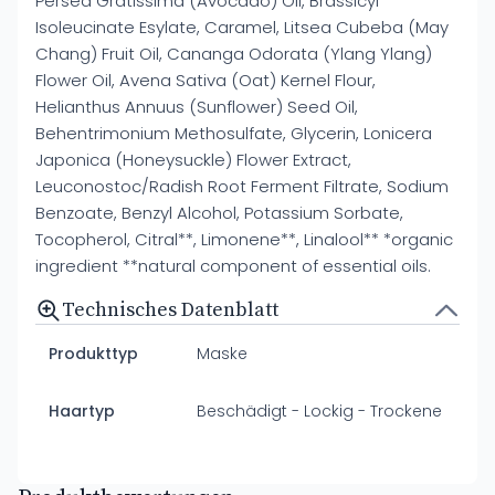
Persea Gratissima (Avocado) Oil, Brassicyl
Isoleucinate Esylate, Caramel, Litsea Cubeba (May
Chang) Fruit Oil, Cananga Odorata (Ylang Ylang)
Flower Oil, Avena Sativa (Oat) Kernel Flour,
Helianthus Annuus (Sunflower) Seed Oil,
Behentrimonium Methosulfate, Glycerin, Lonicera
Japonica (Honeysuckle) Flower Extract,
Leuconostoc/Radish Root Ferment Filtrate, Sodium
Benzoate, Benzyl Alcohol, Potassium Sorbate,
Tocopherol, Citral**, Limonene**, Linalool** *organic
ingredient **natural component of essential oils.
Technisches Datenblatt
Produkttyp
Maske
Haartyp
Beschädigt - Lockig - Trockene