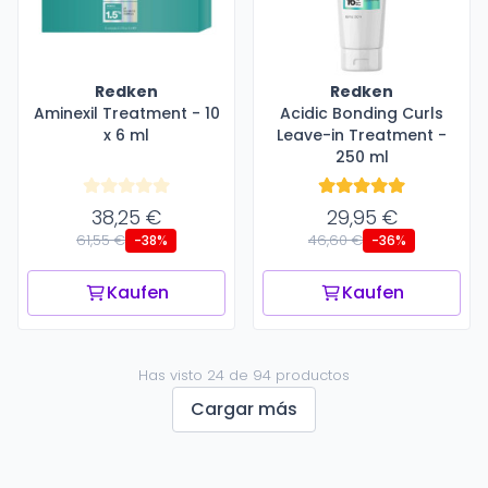
Redken
Redken
Aminexil Treatment - 10
Acidic Bonding Curls
x 6 ml
Leave-in Treatment -
250 ml
38,25 €
29,95 €
61,55 €
46,60 €
-38%
-36%
Kaufen
Kaufen
Has visto 24 de 94 productos
Cargar más