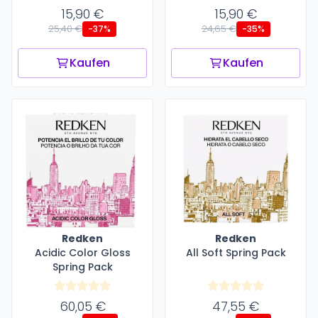
15,90 €
15,90 €
25,40 €
24,65 €
-37%
-35%
Kaufen
Kaufen
Redken
Redken
Acidic Color Gloss
All Soft Spring Pack
Spring Pack
60,05 €
47,55 €