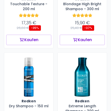
Touchable Texture -
Blondage High Bright
200 ml
Shampoo - 300 ml
17,35 €
15,90 €
26,80 €
25,40 €
-35%
-37%
Kaufen
Kaufen
Redken
Redken
Dry Shampoo - 150 ml
Extreme Length
Shampoo - 300 ml