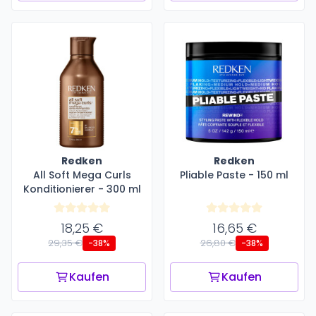
Redken
Redken
All Soft Mega Curls
Pliable Paste - 150 ml
Konditionierer - 300 ml
18,25 €
16,65 €
29,35 €
26,80 €
-38%
-38%
Kaufen
Kaufen