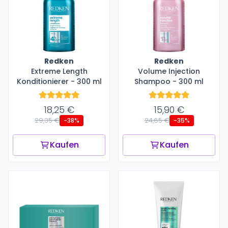
Redken
Redken
Extreme Length
Volume Injection
Konditionierer - 300 ml
Shampoo - 300 ml
18,25 €
15,90 €
29,35 €
24,65 €
-38%
-35%
Kaufen
Kaufen