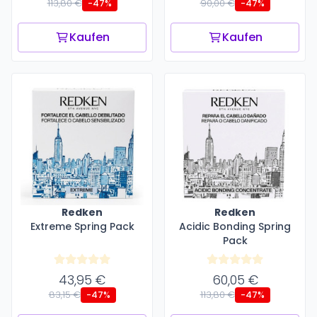
113,80 €
90,00 €
-47%
-47%
Kaufen
Kaufen
Redken
Redken
Extreme Spring Pack
Acidic Bonding Spring
Pack
43,95 €
60,05 €
83,15 €
113,80 €
-47%
-47%