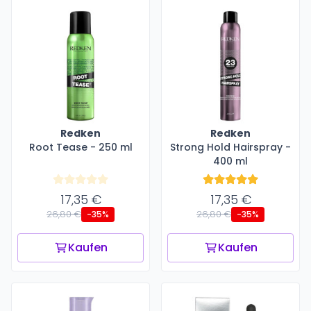
Redken
Redken
Root Tease - 250 ml
Strong Hold Hairspray -
400 ml
17,35 €
17,35 €
26,80 €
26,80 €
-35%
-35%
Kaufen
Kaufen