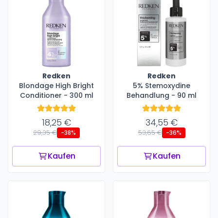
Redken
Redken
Blondage High Bright
5% Stemoxydine
Conditioner - 300 ml
Behandlung - 90 ml
18,25 €
34,55 €
29,35 €
53,65 €
-38%
-36%
Kaufen
Kaufen