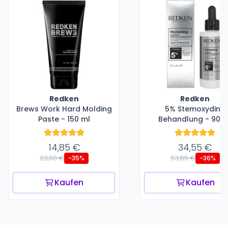
Redken
Redken
Brews Work Hard Molding
5% Stemoxydine
Paste - 150 ml
Behandlung - 90 m
14,85 €
34,55 €
23,00 €
53,65 €
-35%
-36%
Kaufen
Kaufen