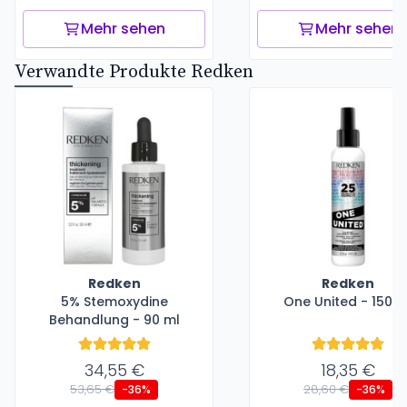
Mehr sehen
Mehr sehen
Verwandte Produkte Redken
Redken
Redken
5% Stemoxydine
One United - 150 m
Behandlung - 90 ml
34,55 €
18,35 €
53,65 €
28,60 €
-36%
-36%