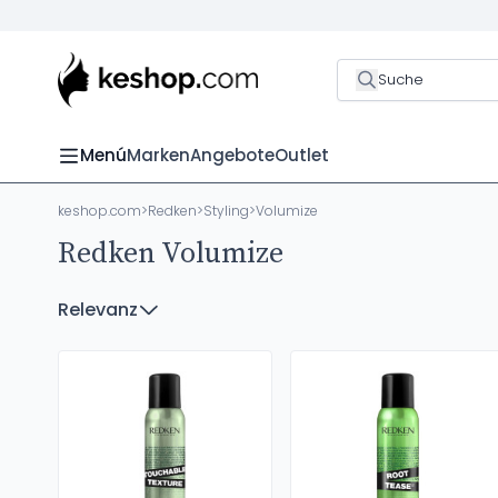
Suche
Menú
Marken
Angebote
Outlet
keshop.com
>
Redken
>
Styling
>
Volumize
Redken Volumize
Relevanz