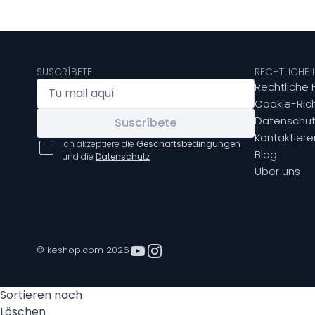
SUSCRÍBETE
RECHTLICHE
Rechtliche 
Cookie-Rich
Datenschut
Suscríbete
Kontaktiere
Ich akzeptiere die
Geschäftsbedingungen
Blog
und die
Datenschutz
Über uns
© keshop.com 2026
Sortieren nach
Löschen