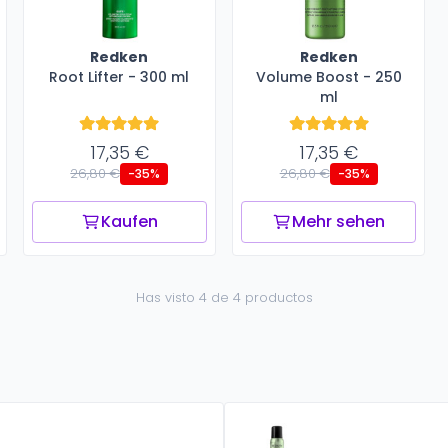
Redken
Redken
Root Lifter - 300 ml
Volume Boost - 250
ml
17,35 €
17,35 €
26,80 €
26,80 €
-35%
-35%
Kaufen
Mehr sehen
Has visto 4 de 4 productos