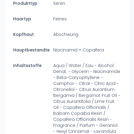
Produkttyp
Seren
Haartyp
Feines
Kopfhaut
Abschwung
Hauptbestandteile
Niacinamid + Copaifera
Inhaltsstoffe
Aqua / Water / Eau - Alcohol
Denat. - Glycerin - Niacinamide
- Beta-Caryophyllene -
Camphor - Citral - Citric Acid -
Citronellol - Citrus Aurantium
Bergamia / Bergamot Fruit Oil -
Citrus Aurantifolia / Lime Fruit
Oil - Copaifera Officinalis /
Balsam Copaiba Resin /
Copaifera Officinalis Resin -
Fragrance / Parfum - Geraniol
- Hexyl Cinnamal - Lavandula