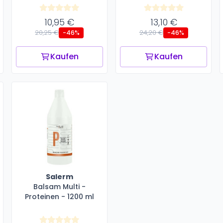
10,95 €
13,10 €
20,25 €
24,20 €
-46%
-46%
Kaufen
Kaufen
Salerm
Balsam Multi -
Proteinen - 1200 ml