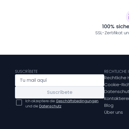
100% sich
SSL-Zertifikat u
SUSCRÍBETE
RECHTLICHE
Rechtliche 
Cookie-Rich
Datenschut
Suscríbete
Kontaktiere
Ich akzeptiere die
Geschäftsbedingungen
Blog
und die
Datenschutz
Über uns