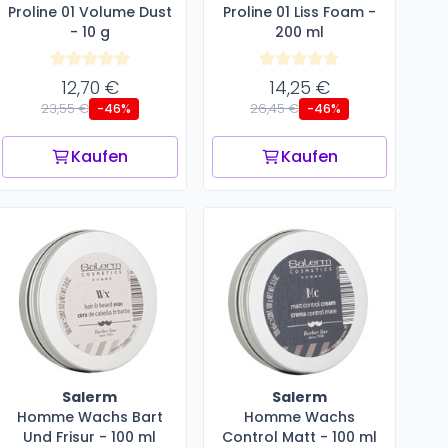
Proline 01 Volume Dust
Proline 01 Liss Foam -
- 10 g
200 ml
12,70 €
14,25 €
23,55 €
26,45 €
-46%
-46%
Kaufen
Kaufen
Salerm
Salerm
Homme Wachs Bart
Homme Wachs
Und Frisur - 100 ml
Control Matt - 100 ml