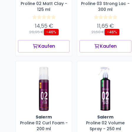
Proline 02 Matt Clay -
Proline 03 Strong Lac -
125 ml
300 ml
14,55 €
11,65 €
26,95 €
21,60 €
-46%
-46%
Kaufen
Kaufen
Salerm
Salerm
Proline 02 Curl Foam -
Proline 02 Volume
200 ml
Spray - 250 ml