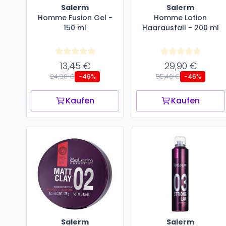
Salerm
Salerm
Homme Fusion Gel -
Homme Lotion
150 ml
Haarausfall - 200 ml
13,45 €
29,90 €
24,90 €
55,40 €
-46%
-46%
Kaufen
Kaufen
Salerm
Salerm