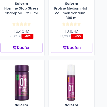
Salerm
Salerm
Homme Stop Stress
Proline Medium Halt
Shampoo - 250 ml
Volumen Schaum -
300 ml
15,45 €
13,10 €
28,65 €
24,20 €
-46%
-46%
Kaufen
Kaufen
Salerm
Salerm