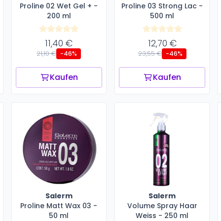
Proline 02 Wet Gel + -
Proline 03 Strong Lac -
200 ml
500 ml
11,40 €
12,70 €
21,10 €
23,55 €
-46%
-46%
Kaufen
Kaufen
Salerm
Salerm
Proline Matt Wax 03 -
Volume Spray Haar
50 ml
Weiss - 250 ml