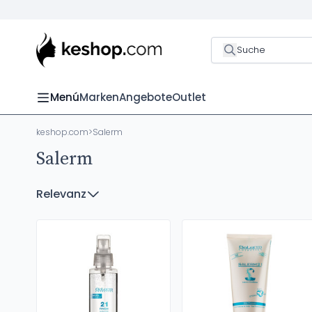
Suche
Menú
Marken
Angebote
Outlet
keshop.com
>
Salerm
Salerm
Relevanz