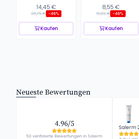
14,45 €
8,55 €
26,75 €
15,85 €
-46%
-46%
Kaufen
Kaufen
Neueste Bewertungen
4.96/5
Salerm 
50 verifizierte Bewertungen in Salerm