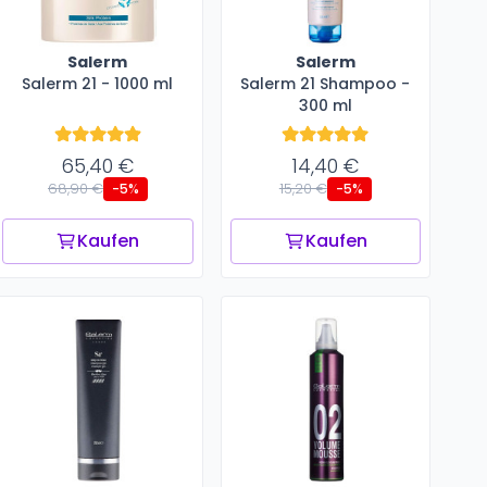
Salerm
Salerm
Salerm 21 - 1000 ml
Salerm 21 Shampoo -
300 ml
65,40 €
14,40 €
68,90 €
15,20 €
-5%
-5%
Kaufen
Kaufen