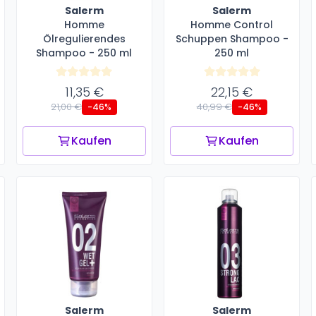
Salerm
Salerm
Homme
Homme Control
Ölregulierendes
Schuppen Shampoo -
Shampoo - 250 ml
250 ml
11,35 €
22,15 €
21,00 €
40,99 €
-46%
-46%
Kaufen
Kaufen
Salerm
Salerm