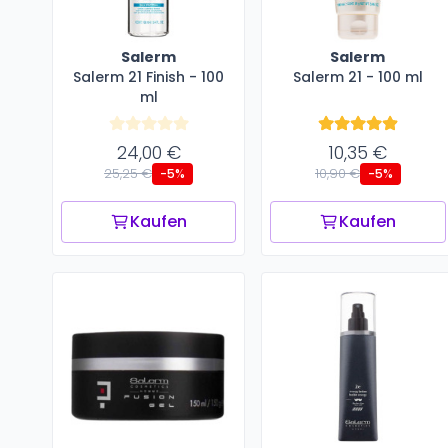
Salerm
Salerm
Salerm 21 Finish - 100
Salerm 21 - 100 ml
ml
24,00 €
10,35 €
25,25 €
10,90 €
-5%
-5%
Kaufen
Kaufen