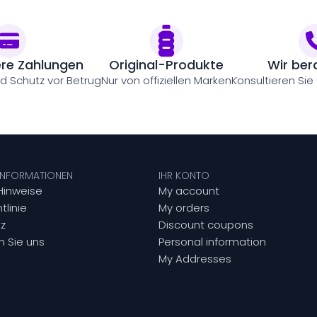
ere Zahlungen
Original-Produkte
Wir ber
nd Schutz vor Betrug
Nur von offiziellen Marken
Konsultieren Sie
 INFORMATIONEN
IHR KONTO
Hinweise
My account
tlinie
My orders
z
Discount coupons
n Sie uns
Personal information
My Addresses