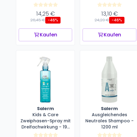
14,25 €
13,10 €
26,45 €
24,20 €
-46%
-46%
Kaufen
Kaufen
Salerm
Salerm
Kids & Care
Ausgleichendes
Zweiphasen-Spray mit
Neutrales Shampoo -
Dreifachwirkung - 190
1200 ml
ml