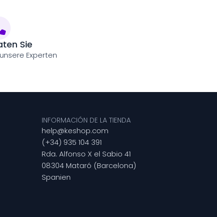
aten Sie
 unsere Experten
INFORMACIÓN DE LA TIENDA
help@keshop.com
(+34) 935 104 391
Rda. Alfonso X el Sabio 41
08304 Mataró (Barcelona)
Spanien