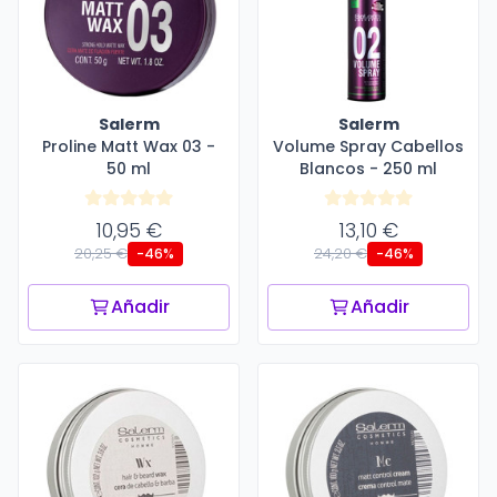
Salerm
Salerm
Proline Matt Wax 03 -
Volume Spray Cabellos
50 ml
Blancos - 250 ml
10,95 €
13,10 €
20,25 €
24,20 €
-46%
-46%
Añadir
Añadir