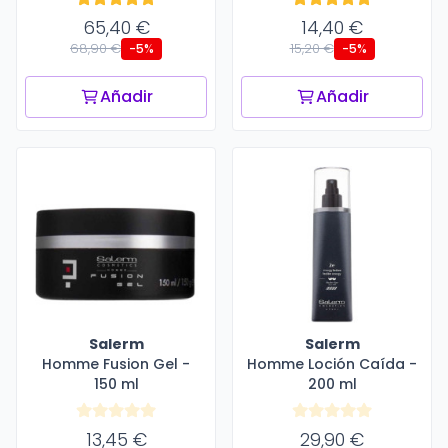
65,40 €
14,40 €
68,90 €
15,20 €
-5%
-5%
Añadir
Añadir
Salerm
Salerm
Homme Fusion Gel -
Homme Loción Caída -
150 ml
200 ml
13,45 €
29,90 €