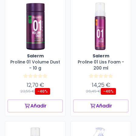
Salerm
Salerm
Proline 01 Volume Dust
Proline 01 Liss Foam -
- 10 g
200 ml
12,70 €
14,25 €
23,55 €
26,45 €
-46%
-46%
Añadir
Añadir