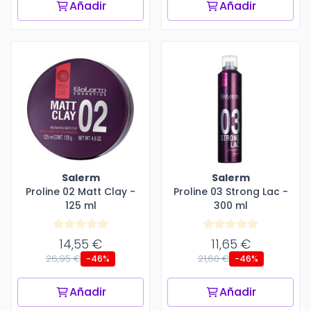
Añadir
Añadir
Salerm
Salerm
Proline 02 Matt Clay -
Proline 03 Strong Lac -
125 ml
300 ml
14,55 €
11,65 €
26,95 €
21,60 €
-46%
-46%
Añadir
Añadir