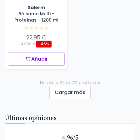
Salerm
Bálsamo Multi -
Proteínas - 1200 ml
22,95 €
42,50 €
-46%
Añadir
Has visto 24 de 73 productos
Cargar más
Últimas opiniones
4.96/5