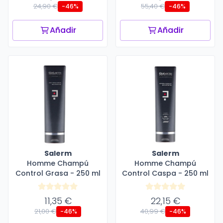
24,90 €
55,40 €
-46%
-46%
Añadir
Añadir
Salerm
Salerm
Homme Champú
Homme Champú
Control Grasa - 250 ml
Control Caspa - 250 ml
11,35 €
22,15 €
21,00 €
40,99 €
-46%
-46%