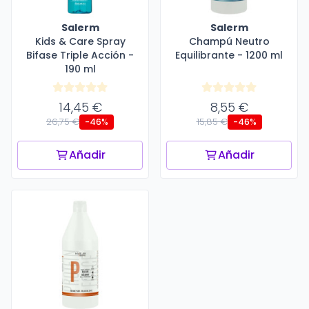
Salerm
Salerm
Kids & Care Spray
Champú Neutro
Bifase Triple Acción -
Equilibrante - 1200 ml
190 ml
14,45 €
8,55 €
26,75 €
15,85 €
-46%
-46%
Añadir
Añadir