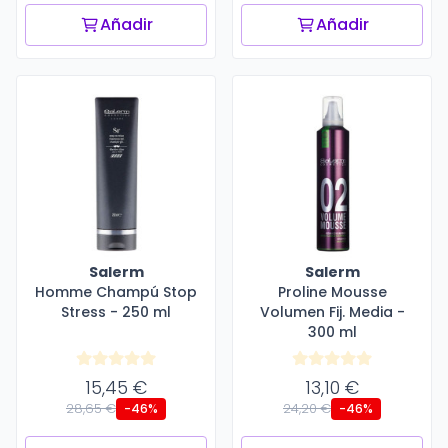
Añadir
Añadir
Salerm
Salerm
Homme Champú Stop
Proline Mousse
Stress - 250 ml
Volumen Fij. Media -
300 ml
15,45 €
13,10 €
28,65 €
24,20 €
-46%
-46%