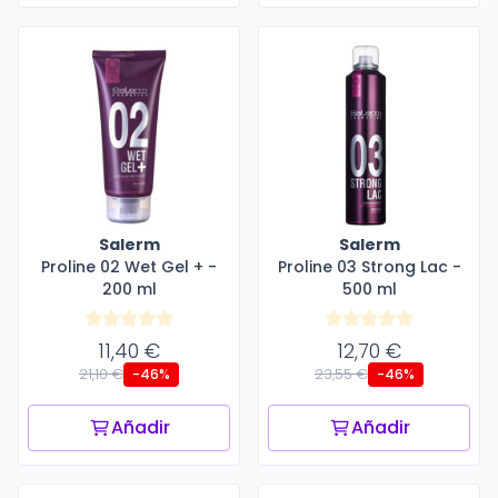
Salerm
Salerm
Proline 02 Wet Gel + -
Proline 03 Strong Lac -
200 ml
500 ml
11,40 €
12,70 €
21,10 €
23,55 €
-46%
-46%
Añadir
Añadir