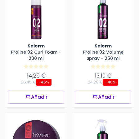
Salerm
Salerm
Proline 02 Curl Foam -
Proline 02 Volume
200 ml
Spray - 250 ml
14,25 €
13,10 €
26,45 €
24,20 €
-46%
-46%
Añadir
Añadir