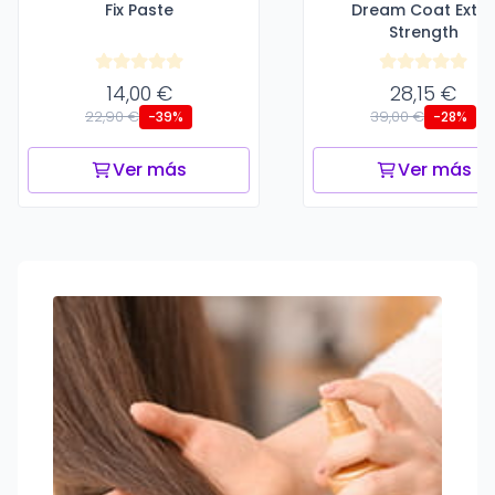
Fix Paste
Dream Coat Extr
Strength
14,00 €
28,15 €
22,90 €
39,00 €
-39%
-28%
Ver más
Ver más