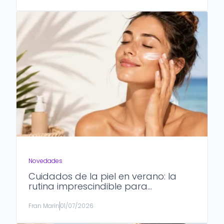
Novedades
Cuidados de la piel en verano: la
rutina imprescindible para
mantenerla sana, hidratada y
protegida
Fran Marín
01/07/2026