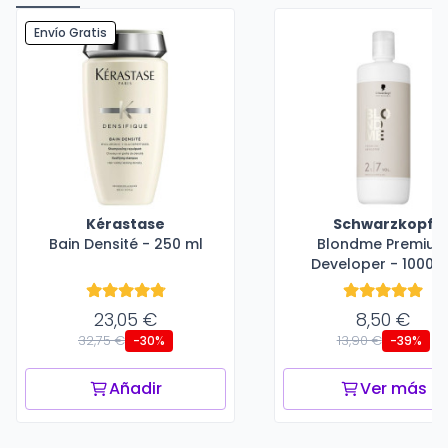
Envío Gratis
Kérastase
Schwarzkopf
Bain Densité - 250 ml
Blondme Premiu
Developer - 1000 m
23,05 €
8,50 €
32,75 €
13,90 €
-30%
-39%
Añadir
Ver más