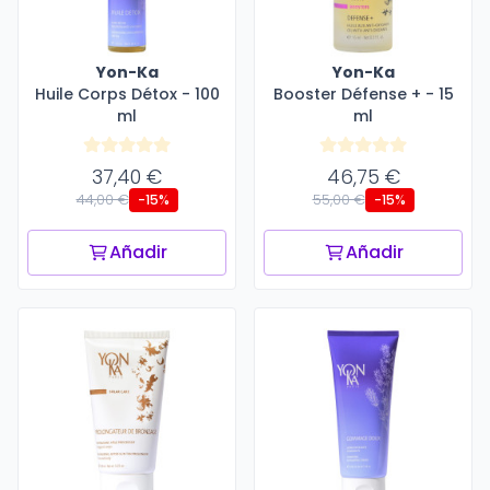
Yon-Ka
Yon-Ka
Huile Corps Détox - 100
Booster Défense + - 15
ml
ml
37,40 €
46,75 €
44,00 €
55,00 €
-15%
-15%
Añadir
Añadir