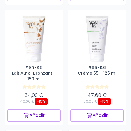
Yon-Ka
Yon-Ka
Lait Auto-Bronzant -
Crème 55 - 125 ml
150 ml
34,00 €
47,60 €
40,00 €
56,00 €
-15%
-15%
Añadir
Añadir