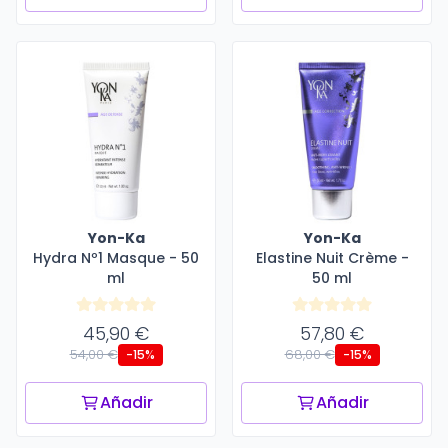
Yon-Ka
Yon-Ka
Hydra Nº1 Masque - 50
Elastine Nuit Crème -
ml
50 ml
45,90 €
57,80 €
54,00 €
68,00 €
-15%
-15%
Añadir
Añadir