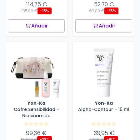
114,75 €
52,70 €
135,00 €
62,00 €
-15%
-15%
Añadir
Añadir
Yon-Ka
Yon-Ka
Cofre Sensibilidad -
Alpha-Contour - 15 ml
Niacinamida
99,36 €
39,95 €
138,00 €
47,00 €
-28%
-15%