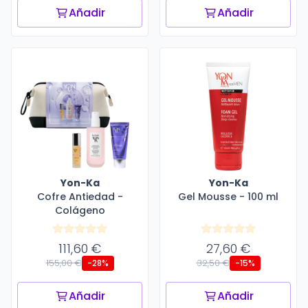
Añadir
Añadir
Yon-Ka
Yon-Ka
Cofre Antiedad -
Gel Mousse - 100 ml
Colágeno
111,60 €
27,60 €
155,00 €
32,50 €
-28%
-15%
Añadir
Añadir