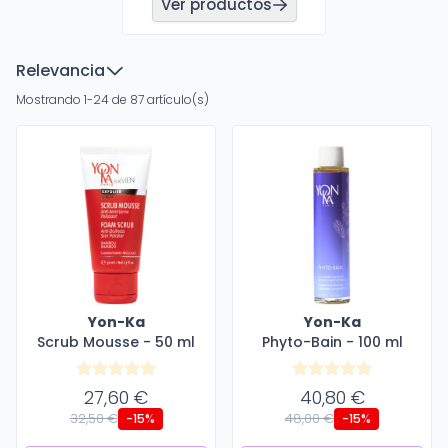
Ver productos
Relevancia
Mostrando 1-24 de 87 artículo(s)
Yon-Ka
Yon-Ka
Scrub Mousse - 50 ml
Phyto-Bain - 100 ml
27,60 €
40,80 €
32,50 €
48,00 €
-15%
-15%