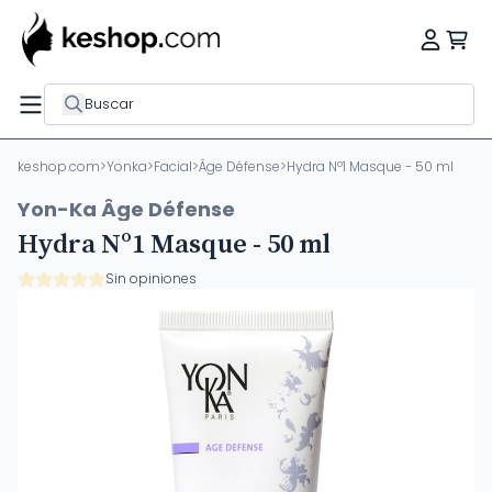
Buscar
keshop.com
>
Yonka
>
Facial
>
Âge Défense
>
Hydra Nº1 Masque - 50 ml
Yon-Ka Âge Défense
Hydra Nº1 Masque - 50 ml
Sin opiniones