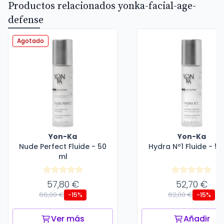
Productos relacionados yonka-facial-age-
defense
Agotado
Yon-Ka
Yon-Ka
Nude Perfect Fluide - 50
Hydra Nº1 Fluide - 50
ml
57,80 €
52,70 €
68,00 €
62,00 €
-15%
-15%
Ver más
Añadir