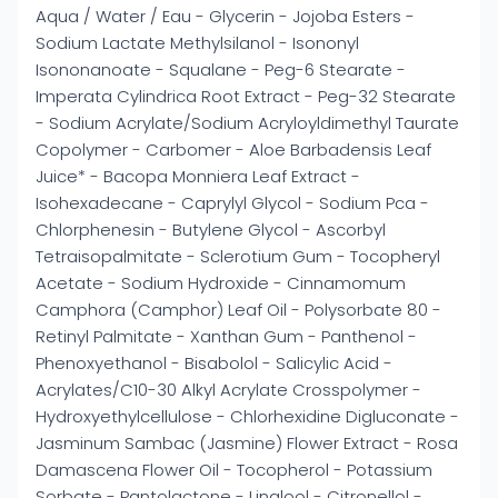
Aqua / Water / Eau - Glycerin - Jojoba Esters -
Sodium Lactate Methylsilanol - Isononyl
Isononanoate - Squalane - Peg-6 Stearate -
Imperata Cylindrica Root Extract - Peg-32 Stearate
- Sodium Acrylate/Sodium Acryloyldimethyl Taurate
Copolymer - Carbomer - Aloe Barbadensis Leaf
Juice* - Bacopa Monniera Leaf Extract -
Isohexadecane - Caprylyl Glycol - Sodium Pca -
Chlorphenesin - Butylene Glycol - Ascorbyl
Tetraisopalmitate - Sclerotium Gum - Tocopheryl
Acetate - Sodium Hydroxide - Cinnamomum
Camphora (Camphor) Leaf Oil - Polysorbate 80 -
Retinyl Palmitate - Xanthan Gum - Panthenol -
Phenoxyethanol - Bisabolol - Salicylic Acid -
Acrylates/C10-30 Alkyl Acrylate Crosspolymer -
Hydroxyethylcellulose - Chlorhexidine Digluconate -
Jasminum Sambac (Jasmine) Flower Extract - Rosa
Damascena Flower Oil - Tocopherol - Potassium
Sorbate - Pantolactone - Linalool - Citronellol -