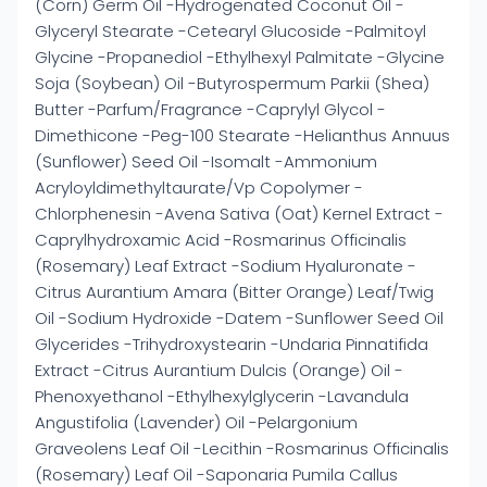
(Corn) Germ Oil -Hydrogenated Coconut Oil -
Glyceryl Stearate -Cetearyl Glucoside -Palmitoyl
Glycine -Propanediol -Ethylhexyl Palmitate -Glycine
Soja (Soybean) Oil -Butyrospermum Parkii (Shea)
Butter -Parfum/Fragrance -Caprylyl Glycol -
Dimethicone -Peg-100 Stearate -Helianthus Annuus
(Sunflower) Seed Oil -Isomalt -Ammonium
Acryloyldimethyltaurate/Vp Copolymer -
Chlorphenesin -Avena Sativa (Oat) Kernel Extract -
Caprylhydroxamic Acid -Rosmarinus Officinalis
(Rosemary) Leaf Extract -Sodium Hyaluronate -
Citrus Aurantium Amara (Bitter Orange) Leaf/Twig
Oil -Sodium Hydroxide -Datem -Sunflower Seed Oil
Glycerides -Trihydroxystearin -Undaria Pinnatifida
Extract -Citrus Aurantium Dulcis (Orange) Oil -
Phenoxyethanol -Ethylhexylglycerin -Lavandula
Angustifolia (Lavender) Oil -Pelargonium
Graveolens Leaf Oil -Lecithin -Rosmarinus Officinalis
(Rosemary) Leaf Oil -Saponaria Pumila Callus