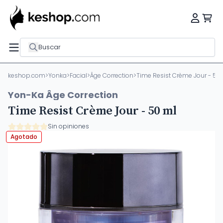
Buscar
keshop.com
>
Yonka
>
Facial
>
Âge Correction
>
Time Resist Crème Jour - 50
Yon-Ka Âge Correction
Time Resist Crème Jour - 50 ml
Sin opiniones
Agotado