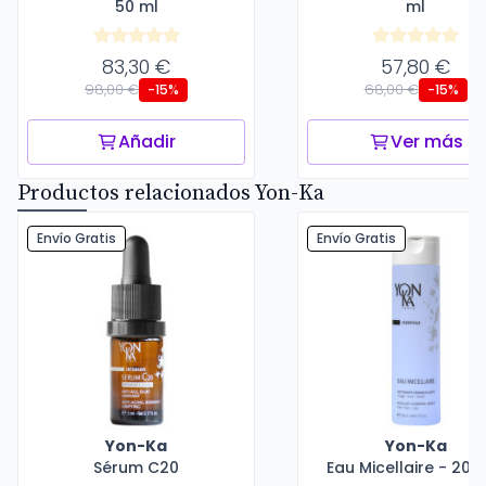
50 ml
ml
83,30 €
57,80 €
98,00 €
68,00 €
-15%
-15%
Añadir
Ver más
Productos relacionados Yon-Ka
Envío Gratis
Envío Gratis
Yon-Ka
Yon-Ka
Sérum C20
Eau Micellaire - 200