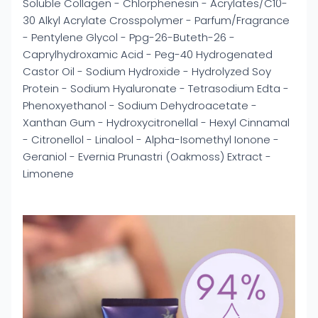
Soluble Collagen - Chlorphenesin - Acrylates/C10-
30 Alkyl Acrylate Crosspolymer - Parfum/Fragrance
- Pentylene Glycol - Ppg-26-Buteth-26 -
Caprylhydroxamic Acid - Peg-40 Hydrogenated
Castor Oil - Sodium Hydroxide - Hydrolyzed Soy
Protein - Sodium Hyaluronate - Tetrasodium Edta -
Phenoxyethanol - Sodium Dehydroacetate -
Xanthan Gum - Hydroxycitronellal - Hexyl Cinnamal
- Citronellol - Linalool - Alpha-Isomethyl Ionone -
Geraniol - Evernia Prunastri (Oakmoss) Extract -
Limonene