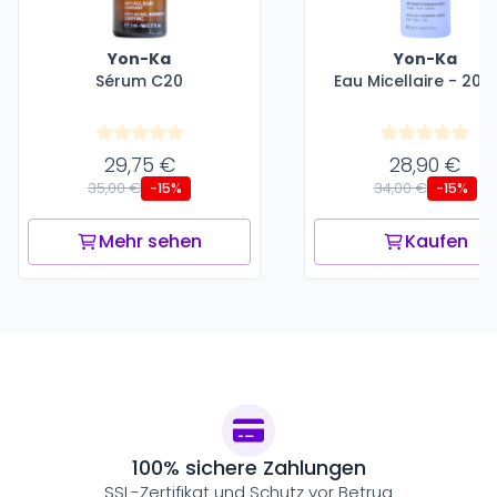
Yon-Ka
Yon-Ka
Sérum C20
Eau Micellaire - 200
29,75 €
28,90 €
35,00 €
34,00 €
-15%
-15%
Mehr sehen
Kaufen
100% sichere Zahlungen
SSL-Zertifikat und Schutz vor Betrug