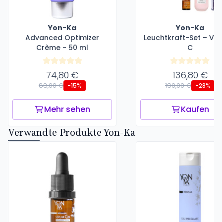
Yon-Ka
Yon-Ka
Advanced Optimizer
Leuchtkraft-Set – Vit
Crème - 50 ml
C
74,80 €
136,80 €
88,00 €
190,00 €
-15%
-28%
Mehr sehen
Kaufen
Verwandte Produkte Yon-Ka