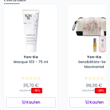
Yon-Ka
Yon-Ka
Masque 103 - 75 ml
Sensibilitäts-Set 
Niacinamid
35,70 €
99,36 €
42,00 €
138,00 €
-15%
-28%
Kaufen
Kaufen