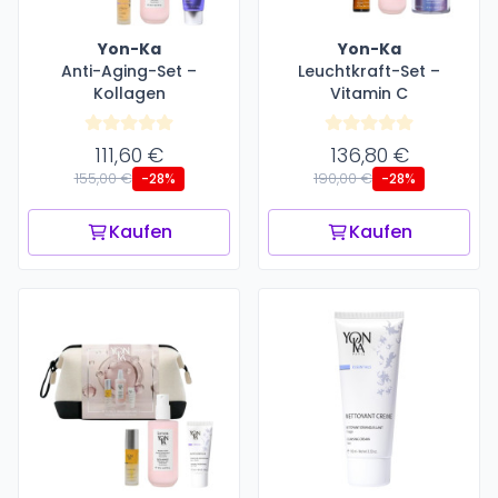
Yon-Ka
Yon-Ka
Anti-Aging-Set –
Leuchtkraft-Set –
Kollagen
Vitamin C
111,60 €
136,80 €
155,00 €
190,00 €
-28%
-28%
Kaufen
Kaufen