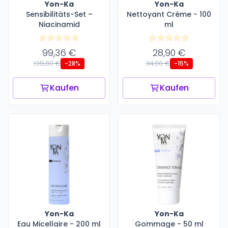
Yon-Ka
Yon-Ka
Sensibilitäts-Set –
Nettoyant Crème - 100
Niacinamid
ml
99,36 €
28,90 €
138,00 €
34,00 €
-28%
-15%
Kaufen
Kaufen
Yon-Ka
Yon-Ka
Eau Micellaire - 200 ml
Gommage - 50 ml