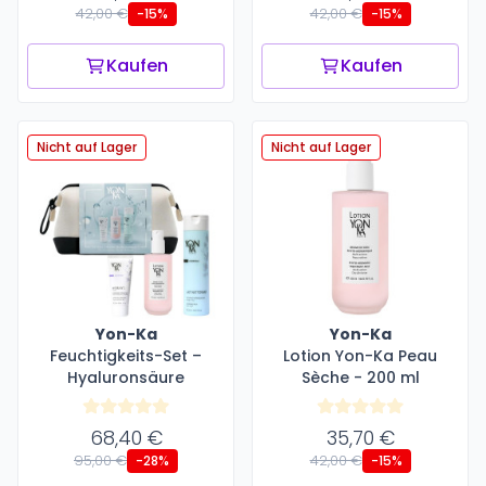
42,00 €
42,00 €
-15%
-15%
Kaufen
Kaufen
Nicht auf Lager
Nicht auf Lager
Yon-Ka
Yon-Ka
Feuchtigkeits-Set –
Lotion Yon-Ka Peau
Hyaluronsäure
Sèche - 200 ml
68,40 €
35,70 €
95,00 €
42,00 €
-28%
-15%