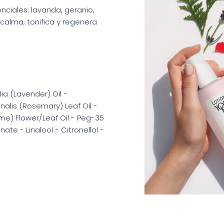
ciales: lavanda, geranio,
a, calma, tonifica y regenera
ia (Lavender) Oil -
nalis (Rosemary) Leaf Oil -
me) Flower/Leaf Oil - Peg-35
ate - Linalool - Citronellol -