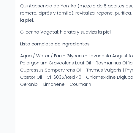
Quintaesencia de Yon-ka
(mezcla de 5 aceites esen
romero, ciprés y tomillo): revitaliza, repone, purific
la piel.
Glicerina Vegetal
: hidrata y suaviza la piel.
Lista completa de ingredientes:
Aqua / Water / Eau - Glycerin - Lavandula Angustifol
Pelargonium Graveolens Leaf Oil - Rosmarinus Offici
Cupressus Sempervirens Oil - Thymus Vulgaris (Thy
Castor Oil - Ci 16035/Red 40 - Chlorhexidine Diglucon
Geraniol - Limonene - Coumarin