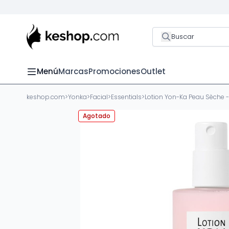
Buscar
Menú
Marcas
Promociones
Outlet
keshop.com
>
Yonka
>
Facial
>
Essentials
>
Lotion Yon-Ka Peau Sèche 
Agotado