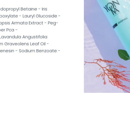
opropyl Betaine - Iris
boxylate - Lauryl Glucoside -
psis Armata Extract - Peg-
er Pca -
 Lavandula Angustifolia
um Graveolens Leaf Oil -
phenesin - Sodium Benzoate -