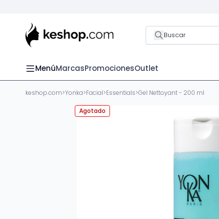
Buscar
Menú
Marcas
Promociones
Outlet
keshop.com
>
Yonka
>
Facial
>
Essentials
>
Gel Nettoyant - 200 ml
Agotado