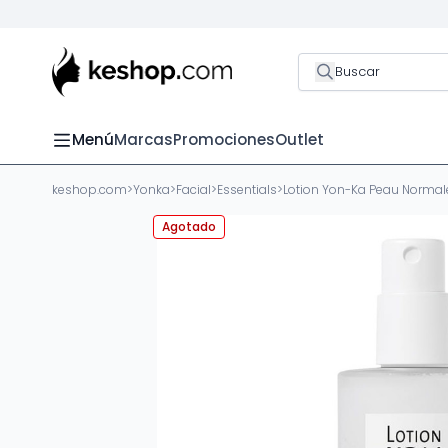
Buscar
Menú
Marcas
Promociones
Outlet
keshop.com
>
Yonka
>
Facial
>
Essentials
>
Lotion Yon-Ka Peau Normal
Agotado