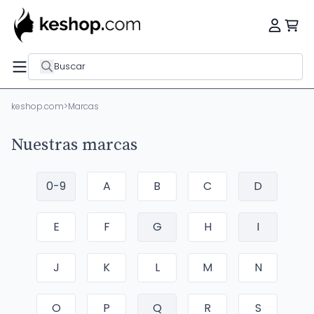
Buscar
keshop.com
>
Marcas
Nuestras marcas
0-9
A
B
C
D
E
F
G
H
I
J
K
L
M
N
O
P
Q
R
S