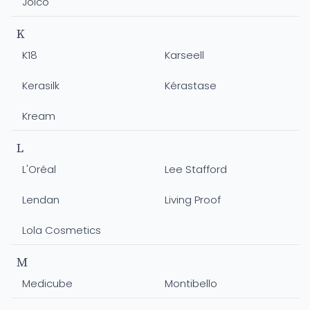
Joico
K
K18
Karseell
Kerasilk
Kérastase
Kream
L
L'Oréal
Lee Stafford
Lendan
Living Proof
Lola Cosmetics
M
Medicube
Montibello