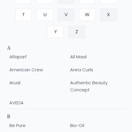
T
U
V
W
X
Y
Z
A
Alfaparf
All Masil
American Crew
Anira Curls
Arual
Authentic Beauty
Concept
AVEDA
B
Be Pure
Bio-Oil