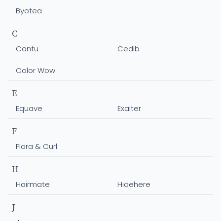
Byotea
C
Cantu
Cedib
Color Wow
E
Equave
Exalter
F
Flora & Curl
H
Hairmate
Hidehere
J