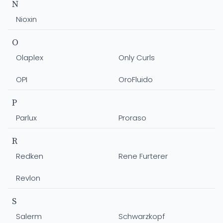
N
Nioxin
O
Olaplex
Only Curls
OPI
OroFluido
P
Parlux
Proraso
R
Redken
Rene Furterer
Revlon
S
Salerm
Schwarzkopf