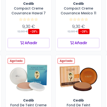
Cedib
Cedib
Compact Creme
Compact Creme
Couvrance Hawai 7
Couvrance Mexico 11
9,30 €
9,30 €
12,90 €
12,90 €
-28%
-28%
Añadir
Añadir
Agotado
Agotado
Cedib
Cedib
Fond De Teint Creme
Fond De Teint