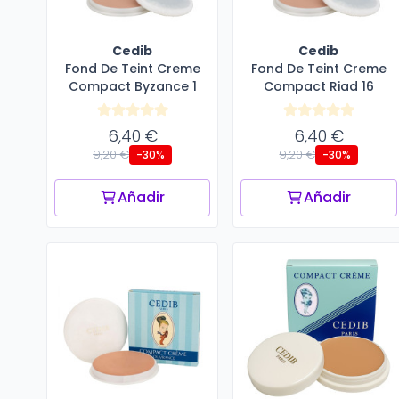
Cedib
Cedib
Fond De Teint Creme
Fond De Teint Creme
Compact Byzance 1
Compact Riad 16
6,40 €
6,40 €
9,20 €
9,20 €
-30%
-30%
Añadir
Añadir