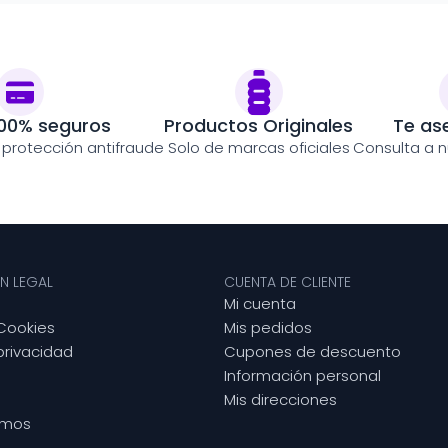
00% seguros
Productos Originales
Te as
y protección antifraude
Solo de marcas oficiales
Consulta a n
N LEGAL
CUENTA DE CLIENTE
Mi cuenta
 Cookies
Mis pedidos
 privacidad
Cupones de descuento
Información personal
Mis direcciones
omos