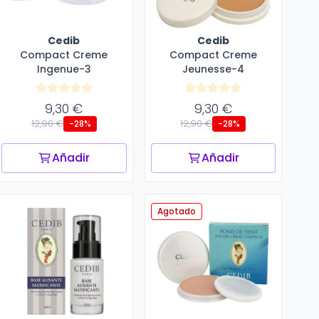
Cedib
Cedib
Compact Creme
Compact Creme
Ingenue-3
Jeunesse-4
9,30 €
9,30 €
12,90 €
12,90 €
-28%
-28%
Añadir
Añadir
Agotado