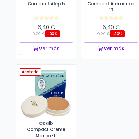
Compact Alep 5
Compact Alexandrie
10
6,40 €
6,40 €
9,20 €
9,20 €
-30%
-30%
Ver más
Ver más
Agotado
Cedib
Compact Creme
Mexico-11