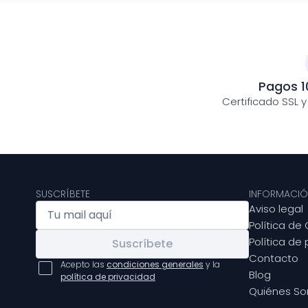
Pagos 1
Certificado SSL 
SUSCRÍBETE
INFORMACIÓ
Aviso legal
Política de
Política de
Suscríbete
Contacto
Acepto las
condiciones generales
y la
Blog
política de privacidad
Quiénes S