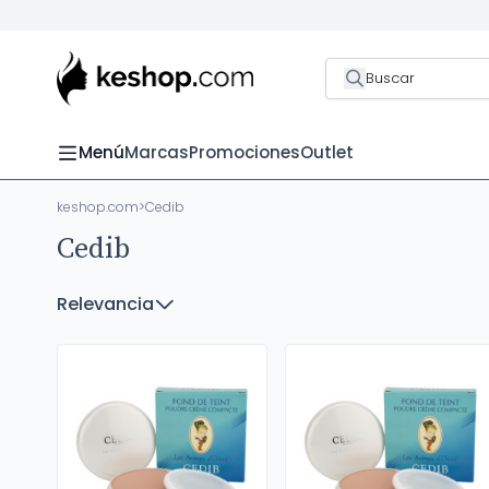
Buscar
Menú
Marcas
Promociones
Outlet
keshop.com
>
Cedib
Cedib
Relevancia