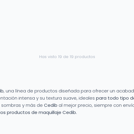
Has visto 19 de 19 productos
ib
, una línea de productos diseñada para ofrecer un acabad
ntación intensa y su textura suave, ideales
para todo tipo de
s, sombras y más de
Cedib
al mejor precio, siempre con envío
los productos de maquillaje Cedib.