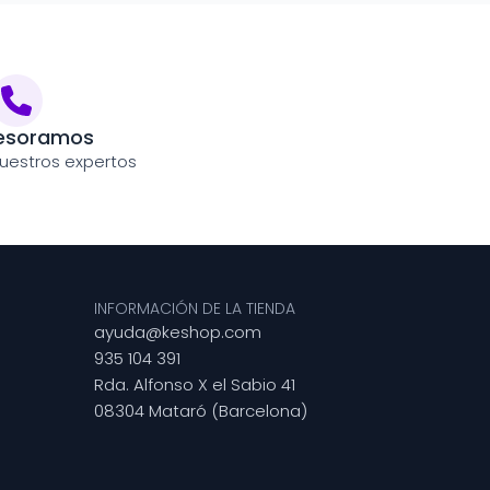
esoramos
uestros expertos
INFORMACIÓN DE LA TIENDA
ayuda@keshop.com
935 104 391
Rda. Alfonso X el Sabio 41
08304 Mataró (Barcelona)