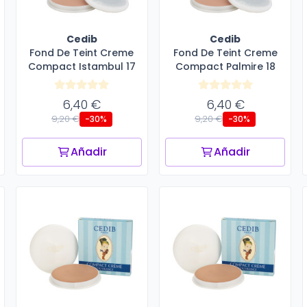
Cedib
Cedib
Fond De Teint Creme
Fond De Teint Creme
Compact Istambul 17
Compact Palmire 18
6,40 €
6,40 €
9,20 €
9,20 €
-30%
-30%
Añadir
Añadir