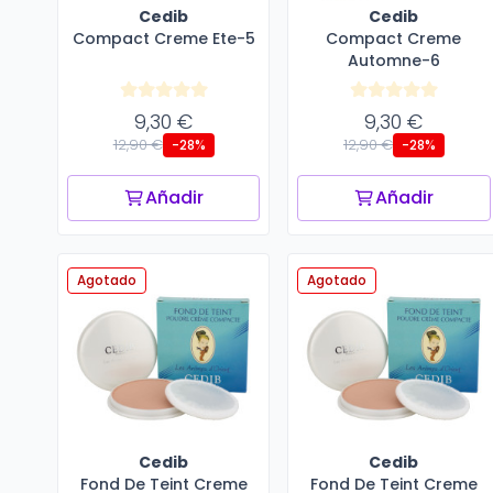
Cedib
Cedib
Compact Creme Ete-5
Compact Creme
Automne-6
9,30 €
9,30 €
12,90 €
12,90 €
-28%
-28%
Añadir
Añadir
Agotado
Agotado
Cedib
Cedib
Fond De Teint Creme
Fond De Teint Creme