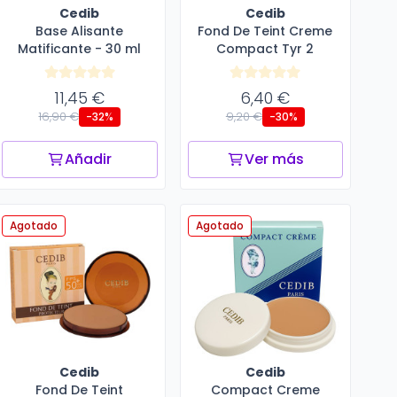
Cedib
Cedib
Base Alisante
Fond De Teint Creme
Matificante - 30 ml
Compact Tyr 2
11,45 €
6,40 €
16,90 €
9,20 €
-32%
-30%
Añadir
Ver más
Agotado
Agotado
Cedib
Cedib
Fond De Teint
Compact Creme