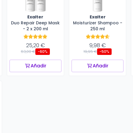
Exalter
Exalter
Duo Repair Deep Mask
Moisturizer Shampoo -
- 2 x 200 ml
250 ml
25,20 €
9,98 €
63,00 €
19,95 €
-60%
-50%
Añadir
Añadir