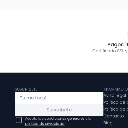
Pagos 1
Certificado SSL 
SUSCRÍBETE
INFORMACIÓ
Aviso legal
Política de
Política de
Suscríbete
Contacto
Acepto las
condiciones generales
y la
Blog
política de privacidad