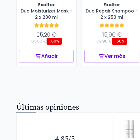
Exalter
Exalter
Duo Moisturizer Mask -
Duo Repair Shampoo -
2 x 200 ml
2 x 250 ml
25,20 €
15,96 €
63,00 €
39,90 €
-60%
-60%
Añadir
Ver más
Últimas opiniones
4.85/5