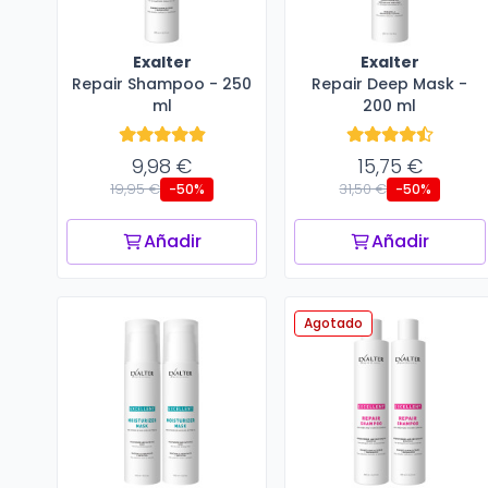
Exalter
Exalter
Repair Shampoo - 250
Repair Deep Mask -
ml
200 ml
9,98 €
15,75 €
19,95 €
31,50 €
-50%
-50%
Añadir
Añadir
Agotado