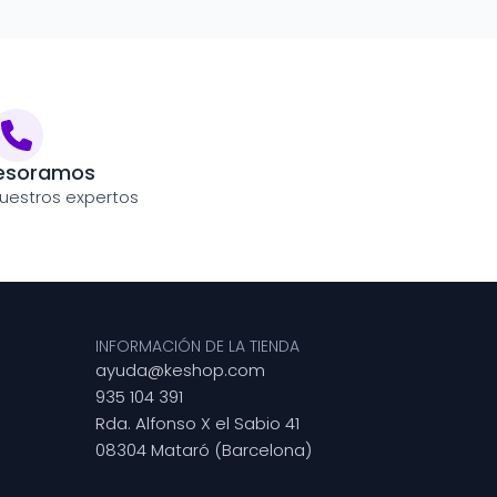
esoramos
uestros expertos
INFORMACIÓN DE LA TIENDA
ayuda@keshop.com
935 104 391
Rda. Alfonso X el Sabio 41
08304 Mataró (Barcelona)