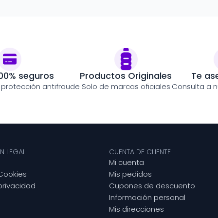
00% seguros
Productos Originales
Te as
y protección antifraude
Solo de marcas oficiales
Consulta a n
N LEGAL
CUENTA DE CLIENTE
Mi cuenta
 Cookies
Mis pedidos
 privacidad
Cupones de descuento
Información personal
Mis direcciones