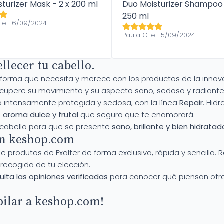
turizer Mask - 2 x 200 ml
Duo Moisturizer Shampoo 
250 ml
. el 16/09/2024
Paula G. el 15/09/2024
lecer tu cabello.
 la forma que necesita y merece con los productos de la inno
ecupere su movimiento y su aspecto sano, sedoso y radiante
la intensamente protegida y sedosa, con la línea
Repair
. Hid
n
aroma dulce y frutal
que seguro que te enamorará.
u cabello para que se presente
sano, brillante y bien hidratad
en keshop.com
 produtos de Exalter de forma exclusiva, rápida y sencilla. 
ecogida de tu elección.
lta las opiniones verificadas
para conocer qué piensan otr
pilar a keshop.com!