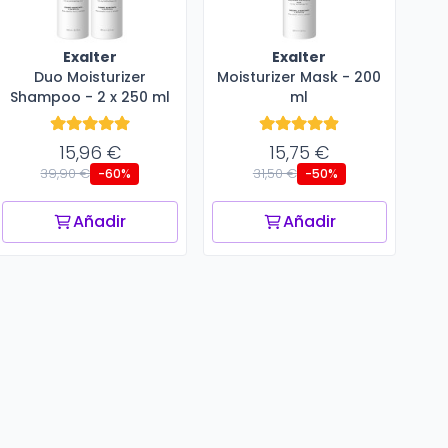
Exalter
Exalter
Duo Moisturizer
Moisturizer Mask - 200
Shampoo - 2 x 250 ml
ml
15,96 €
15,75 €
39,90 €
31,50 €
-60%
-50%
Añadir
Añadir