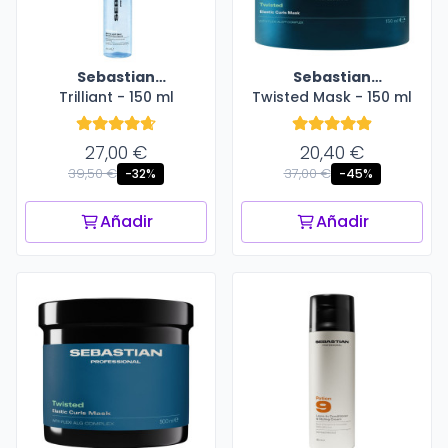
Sebastian
Sebastian
Trilliant - 150 ml
Professional
Twisted Mask - 150 ml
Professional
27,00 €
20,40 €
39,50 €
37,00 €
-32%
-45%
Añadir
Añadir