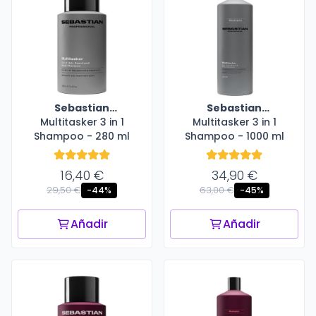
Sebastian
Sebastian
Multitasker 3 in 1
Professional
Multitasker 3 in 1
Professional
Shampoo - 280 ml
Shampoo - 1000 ml
16,40 €
34,90 €
29,50 €
63,00 €
-44%
-45%
Añadir
Añadir