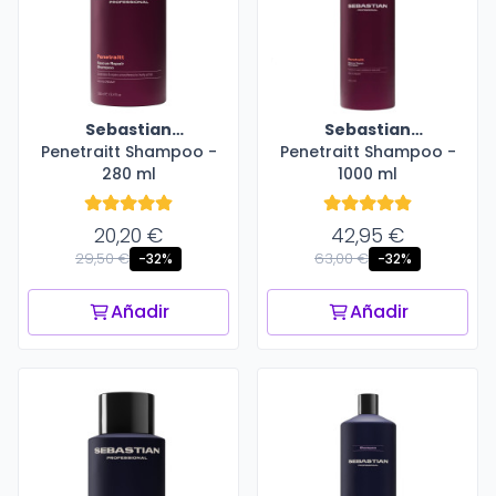
Sebastian
Sebastian
Penetraitt Shampoo -
Professional
Penetraitt Shampoo -
Professional
280 ml
1000 ml
20,20 €
42,95 €
29,50 €
63,00 €
-32%
-32%
Añadir
Añadir