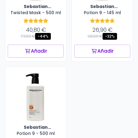
Sebastian
Sebastian
Twisted Mask - 500 ml
Professional
Potion 9 - 145 ml
Professional
40,80 €
26,90 €
73,50 €
39,50 €
-44%
-32%
Añadir
Añadir
Sebastian
Potion 9 - 500 ml
Professional