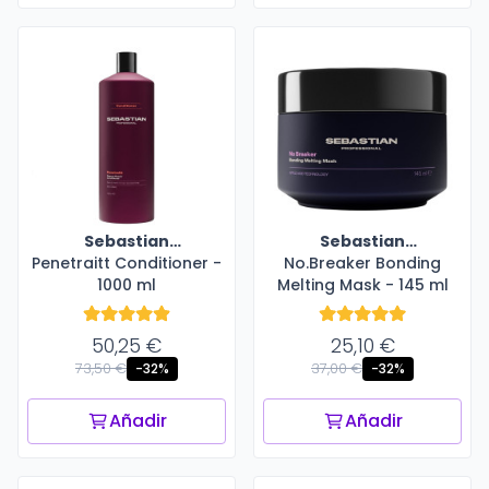
Sebastian
Sebastian
Penetraitt Conditioner -
Professional
No.Breaker Bonding
Professional
1000 ml
Melting Mask - 145 ml
50,25 €
25,10 €
73,50 €
37,00 €
-32%
-32%
Añadir
Añadir