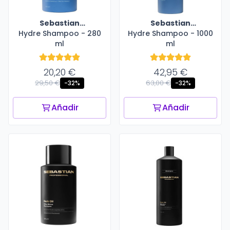
Sebastian
Sebastian
Hydre Shampoo - 280
Professional
Hydre Shampoo - 1000
Professional
ml
ml
20,20 €
42,95 €
29,50 €
63,00 €
-32%
-32%
Añadir
Añadir