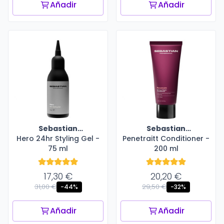
Añadir
Añadir
Sebastian
Sebastian
Hero 24hr Styling Gel -
Professional
Penetraitt Conditioner -
Professional
75 ml
200 ml
17,30 €
20,20 €
31,00 €
29,50 €
-44%
-32%
Añadir
Añadir