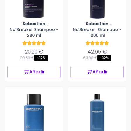
Sebastian
Sebastian
No.Breaker Shampoo -
Professional
No.Breaker Shampoo -
Professional
280 ml
1000 ml
20,20 €
42,95 €
29,50 €
63,00 €
-32%
-32%
Añadir
Añadir