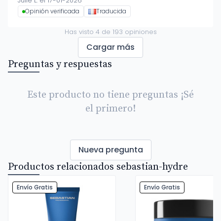
Julie L. el 17-01-2026
Opinión verificada
Traducida
Has visto
4
de
193
opiniones
Cargar más
Preguntas y respuestas
Este producto no tiene preguntas ¡Sé
el primero!
Nueva pregunta
Productos relacionados sebastian-hydre
Envío Gratis
Envío Gratis