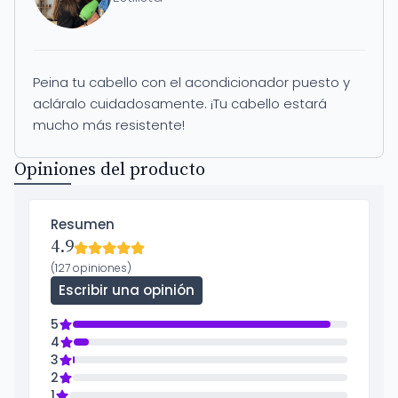
Peina tu cabello con el acondicionador puesto y
acláralo cuidadosamente. ¡Tu cabello estará
mucho más resistente!
Opiniones del producto
Resumen
4.9
(127 opiniones)
Escribir una opinión
5
4
3
2
1