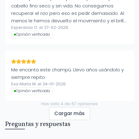
cabello fino seco y sin vida. No conseguimos
recuperar el rizo pero eso es pedir demasiado. Al
menos le hemos devuelto el movimiento y el brillo
Esperanza O. el 27-02-2026
que no es poco.
Opinión verificada
Me encanta este champú. Llevo años usándolo y
siempre repito
Eva María M. el 24-01-2026
Opinión verificada
Has visto
4
de
67
opiniones
Cargar más
Preguntas y respuestas