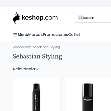
Buscar
Menú
Marcas
Promociones
Outlet
keshop.com
>
Sebastian
>
Styling
Sebastian Styling
Relevancia