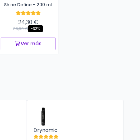
Shine Define - 200 ml
Professional
24,30 €
35,50 €
-32%
Ver más
Drynamic