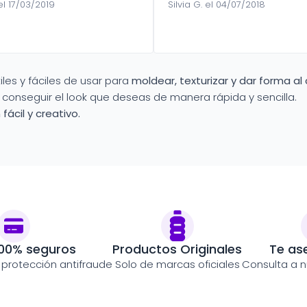
el 17/03/2019
Silvia G. el 04/07/2018
les y fáciles de usar para
moldear, texturizar y dar forma al
conseguir el look que deseas de manera rápida y sencilla.
fácil y creativo.
00% seguros
Productos Originales
Te as
y protección antifraude
Solo de marcas oficiales
Consulta a n