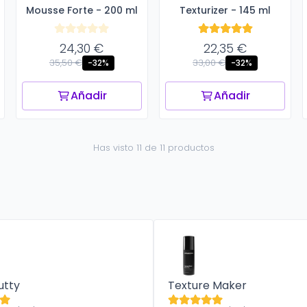
Mousse Forte - 200 ml
Professional
Texturizer - 145 ml
Professional
24,30 €
22,35 €
35,50 €
33,00 €
-32%
-32%
Añadir
Añadir
Has visto 11 de 11 productos
utty
Texture Maker