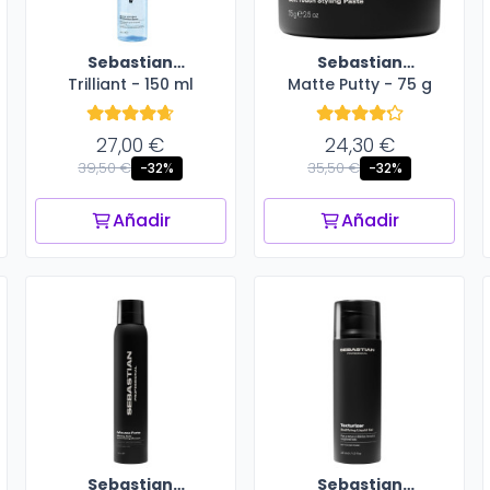
Sebastian
Sebastian
Trilliant - 150 ml
Professional
Matte Putty - 75 g
Professional
27,00 €
24,30 €
39,50 €
35,50 €
-32%
-32%
Añadir
Añadir
Sebastian
Sebastian