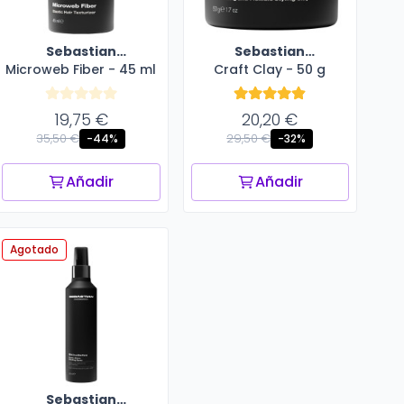
Sebastian
Sebastian
Microweb Fiber - 45 ml
Professional
Craft Clay - 50 g
Professional
19,75 €
20,20 €
35,50 €
29,50 €
-44%
-32%
Añadir
Añadir
Agotado
Sebastian