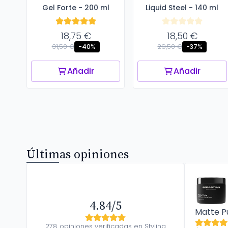
Gel Forte - 200 ml
Professional
Liquid Steel - 140 ml
Professional
18,75 €
18,50 €
31,50 €
29,50 €
-40%
-37%
Añadir
Añadir
Últimas opiniones
4.84/5
Matte P
278 opiniones verificadas en Styling