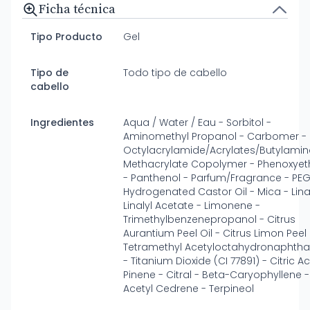
Ficha técnica
Tipo Producto
Gel
Tipo de
Todo tipo de cabello
cabello
Ingredientes
Aqua / Water / Eau - Sorbitol -
Aminomethyl Propanol - Carbomer -
Octylacrylamide/Acrylates/Butylamin
Methacrylate Copolymer - Phenoxyet
- Panthenol - Parfum/Fragrance - PE
Hydrogenated Castor Oil - Mica - Lina
Linalyl Acetate - Limonene -
Trimethylbenzenepropanol - Citrus
Aurantium Peel Oil - Citrus Limon Peel 
Tetramethyl Acetyloctahydronaphtha
- Titanium Dioxide (CI 77891) - Citric Ac
Pinene - Citral - Beta-Caryophyllene -
Acetyl Cedrene - Terpineol